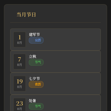
当月节日
建军节
1
公历
8月
立秋
7
节气
8月
七夕节
19
农历
8月
处暑
23
节气
8月