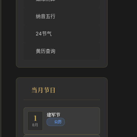
纳音五行
24节气
黄历查询
当月节日
建军节
1
公历
8月