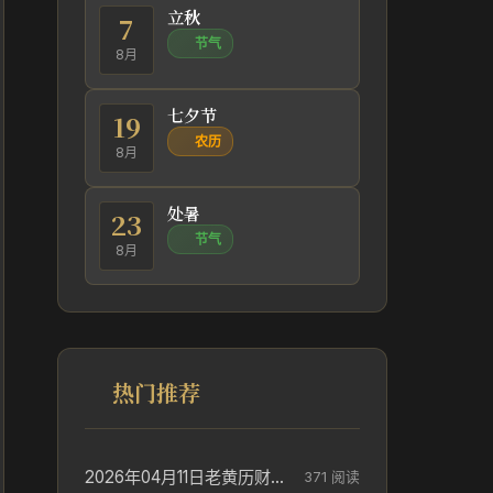
立秋
7
节气
8月
七夕节
19
农历
8月
处暑
23
节气
8月
热门推荐
2026年04月11日老黄历财神方位_财神方位与供奉讲究
371 阅读