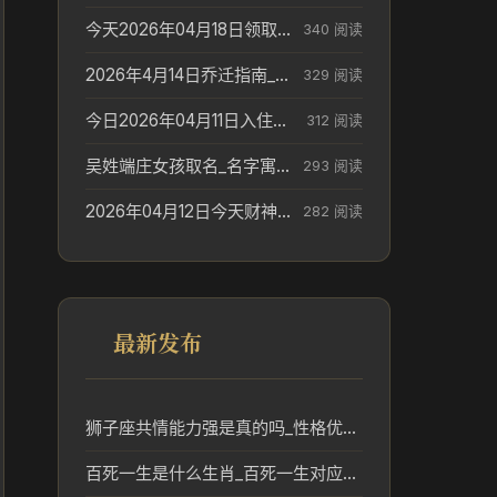
今天2026年04月18日领取结婚证老黄历不适合吗_领证日期参考
340 阅读
2026年4月14日乔迁指南_搬家择日参考
329 阅读
今日2026年04月11日入住新居老黄历不适宜吗_搬家择日参考
312 阅读
吴姓端庄女孩取名_名字寓意参考
293 阅读
2026年04月12日今天财神在哪个吉位_财神方位参考
282 阅读
最新发布
狮子座共情能力强是真的吗_性格优势解析
百死一生是什么生肖_百死一生对应生肖及民俗含义解析