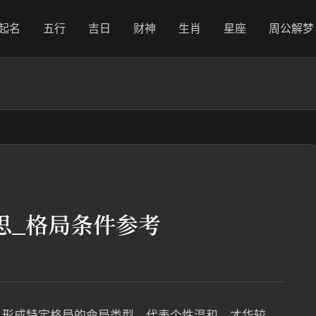
起名
五行
吉日
财神
生肖
星座
周公解梦
思_格局条件参考
，形成特定格局的命局类型，代表个性温和、才华较