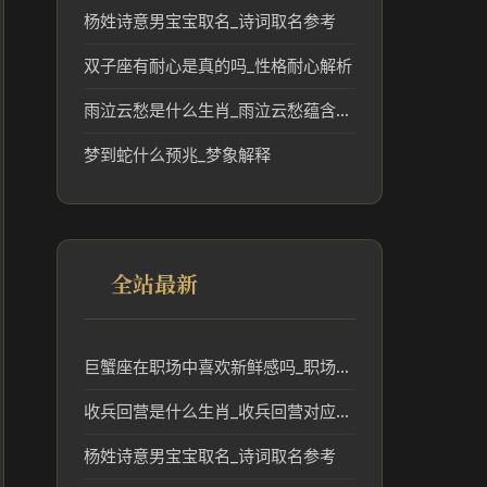
杨姓诗意男宝宝取名_诗词取名参考
双子座有耐心是真的吗_性格耐心解析
雨泣云愁是什么生肖_雨泣云愁蕴含的生肖文化解读
梦到蛇什么预兆_梦象解释
全站最新
巨蟹座在职场中喜欢新鲜感吗_职场新鲜感与事业趋势
收兵回营是什么生肖_收兵回营对应的生肖及其民俗意义
杨姓诗意男宝宝取名_诗词取名参考