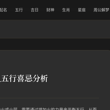
起名
五行
吉日
财神
生肖
星座
周公解梦
_五行喜忌分析
缺火或火弱，需要通过增加火的力量来平衡五行，从而