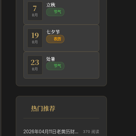
立秋
7
节气
8月
七夕节
19
农历
8月
处暑
23
节气
8月
热门推荐
2026年04月11日老黄历财神方位_财神方位与供奉讲究
370 阅读