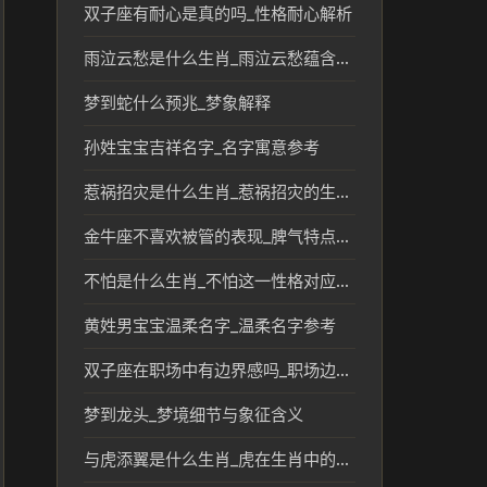
双子座有耐心是真的吗_性格耐心解析
雨泣云愁是什么生肖_雨泣云愁蕴含的生肖文化解读
梦到蛇什么预兆_梦象解释
孙姓宝宝吉祥名字_名字寓意参考
惹祸招灾是什么生肖_惹祸招灾的生肖及民俗文化解读
金牛座不喜欢被管的表现_脾气特点解析
不怕是什么生肖_不怕这一性格对应的生肖解析
黄姓男宝宝温柔名字_温柔名字参考
双子座在职场中有边界感吗_职场边界与性格解析
梦到龙头_梦境细节与象征含义
与虎添翼是什么生肖_虎在生肖中的象征与寓意分析