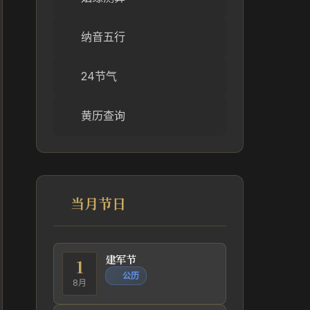
纳音五行
24节气
黄历查询
当月节日
建军节
1
公历
8月