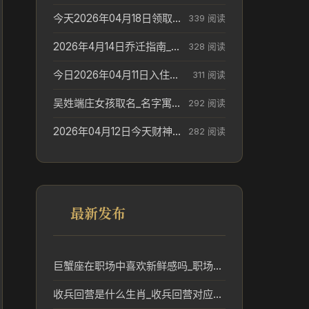
今天2026年04月18日领取结婚证老黄历不适合吗_领证日期参考
339 阅读
2026年4月14日乔迁指南_搬家择日参考
328 阅读
今日2026年04月11日入住新居老黄历不适宜吗_搬家择日参考
311 阅读
吴姓端庄女孩取名_名字寓意参考
292 阅读
2026年04月12日今天财神在哪个吉位_财神方位参考
282 阅读
最新发布
巨蟹座在职场中喜欢新鲜感吗_职场新鲜感与事业趋势
收兵回营是什么生肖_收兵回营对应的生肖及其民俗意义