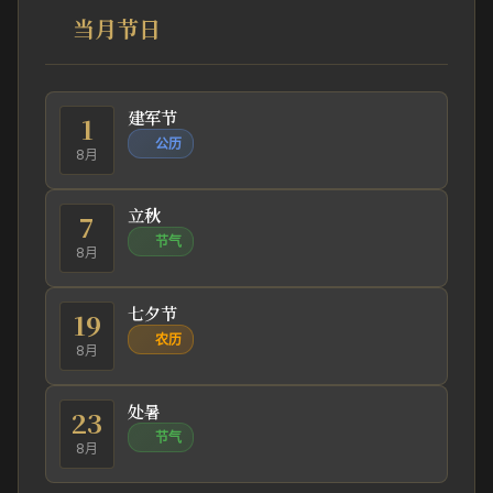
当月节日
建军节
1
公历
8月
立秋
7
节气
8月
七夕节
19
农历
8月
处暑
23
节气
8月