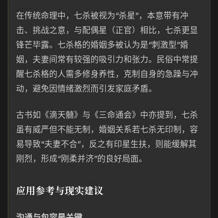
在传统命理中，七杀被视为“杀星”，本意带有冲
击、挑战之意，与配偶星（正官）相比，七杀更显
锋芒毕露。七杀格的婚姻多被认为是“刺激型”婚
姻，夫妻间常有较强的吸引力和张力。民俗中常提
醒七杀格的人需多修身养性，克制自身的急躁与冲
动，避免因情绪激烈而引发家庭矛盾。
古书如《滴天髓》与《三命通会》中亦提到，七杀
虽有威严但不能无制，婚姻关系若七杀无印制，容
易导致“夫妻不合”，反之有印星生扶，则能缓解其
刚烈，形成“刚柔并济”的良好局面。
应用参考与现实建议
沟通与包容是关键