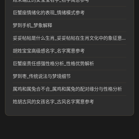
巨蟹座情绪化的表现_情绪模式参考
梦到手机_梦象解释
妥妥帖帖是什么生肖_妥妥帖帖在生肖文化中的象征意义
胡姓宝宝高级感名字_名字寓意参考
巨蟹座责任感强性格分析_性格优势解析
梦到枣_传统说法与梦境细节
属鸡和属兔合不合_属鸡和属兔的配对缘分与性格分析
姓胡古风的女孩名字_古风名字寓意参考