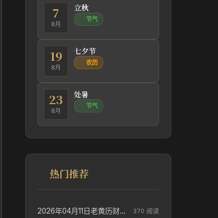
立秋
7
节气
8月
七夕节
19
农历
8月
处暑
23
节气
8月
热门推荐
2026年04月11日老黄历财神方位_财神方位与供奉讲究
370 阅读