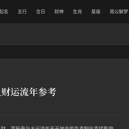
起名
五行
吉日
财神
生肖
星座
周公解梦
_财运流年参考
之财，其旺衰与大运流年天干地支的生克制化直接影响