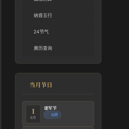
纳音五行
24节气
黄历查询
当月节日
建军节
1
公历
8月