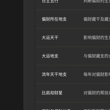
日主五行
判断偏财的生
偏财所在地支
偏财藏干及藏
大运天干
影响偏财的生
大运地支
与偏财藏支的
流年天干地支
每年对偏财影
比肩劫财星
对偏财的帮扶