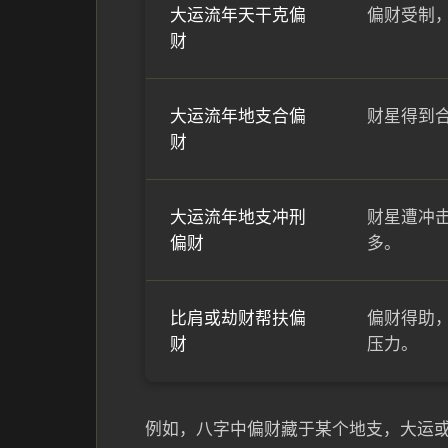
大运流年天干克偏
偏财受制
财
大运流年地支合偏
财星得到
财
大运流年地支冲刑
财星遭冲
偏财
多。
比肩或劫财帮扶偏
偏财得助
财
压力。
例如，八字中偏财藏于某个地支，大运