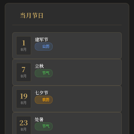
当月节日
建军节
1
公历
8月
立秋
7
节气
8月
七夕节
19
农历
8月
处暑
23
节气
8月