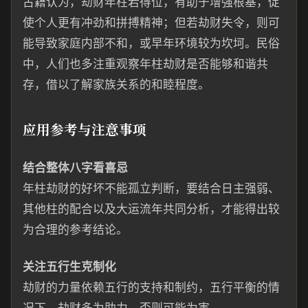
古籍认为，劫财年柱若得位，有助于增强根基，促
使个人更有冲劲和拼搏精神；但若劫财失令，则可
能导致家庭内部不和，或早年环境较为坎坷。民俗
中，人们也多注重观察年柱劫财是否能够和谐共
存，借以了解家族关系的和睦程度。
应用参考与注意事项
结合整体八字看喜忌
年柱劫财的好坏不能孤立判断，要结合日主强弱、
其他柱的配合以及大运流年共同分析，才能得出较
为合理的参考结论。
关注五行生克制化
劫财的力量依赖五行的支持和制约，五行平衡的情