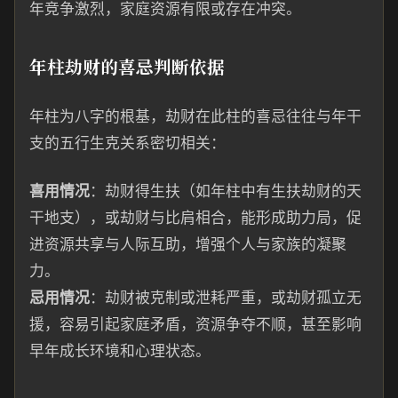
年竞争激烈，家庭资源有限或存在冲突。
年柱劫财的喜忌判断依据
年柱为八字的根基，劫财在此柱的喜忌往往与年干
支的五行生克关系密切相关：
喜用情况
：劫财得生扶（如年柱中有生扶劫财的天
干地支），或劫财与比肩相合，能形成助力局，促
进资源共享与人际互助，增强个人与家族的凝聚
力。
忌用情况
：劫财被克制或泄耗严重，或劫财孤立无
援，容易引起家庭矛盾，资源争夺不顺，甚至影响
早年成长环境和心理状态。