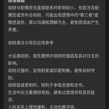
感情婚姻
劫财与配偶宫无直接联系时影响较小，但若涉及配
偶宫或流年合劫财，可能出现感情中的“第三者”或
情感波折，需以沟通和理解为主，避免因误会产生
矛盾。
劫财遇法与现实应用参考
大运遇劫财，首先要辨识劫财的强弱及其对日主的
影响。
劫财过强时，宜用财星或印星制衡，避免劫财夺
财。
劫财弱或受制时，则利于争取资源和合作。
生活中应注重理财规划，避免过度借贷和盲目投
资。
人际关系上保持谦和，主动化解冲突。