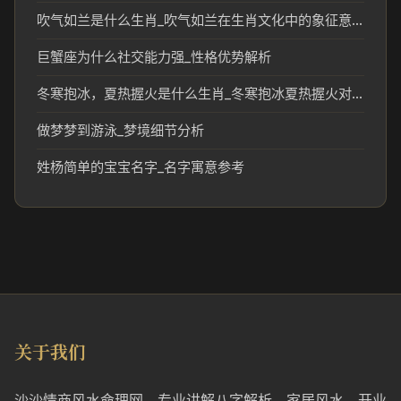
吹气如兰是什么生肖_吹气如兰在生肖文化中的象征意义
巨蟹座为什么社交能力强_性格优势解析
冬寒抱冰，夏热握火是什么生肖_冬寒抱冰夏热握火对应生肖文化解读
做梦梦到游泳_梦境细节分析
姓杨简单的宝宝名字_名字寓意参考
关于我们
沙沙情商风水命理网，专业讲解八字解析、家居风水、开业