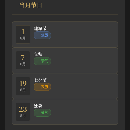
当月节日
建军节
1
公历
8月
立秋
7
节气
8月
七夕节
19
农历
8月
处暑
23
节气
8月