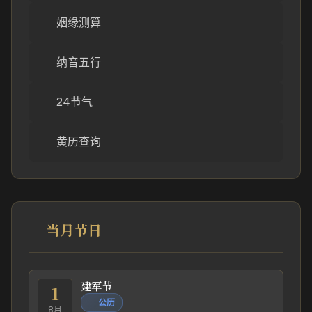
姻缘测算
纳音五行
24节气
黄历查询
当月节日
建军节
1
公历
8月