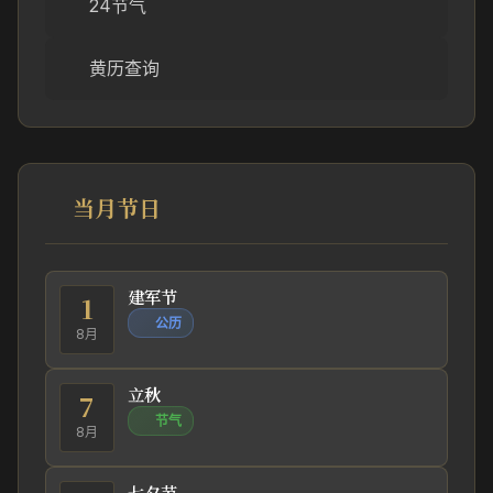
24节气
黄历查询
当月节日
建军节
1
公历
8月
立秋
7
节气
8月
七夕节