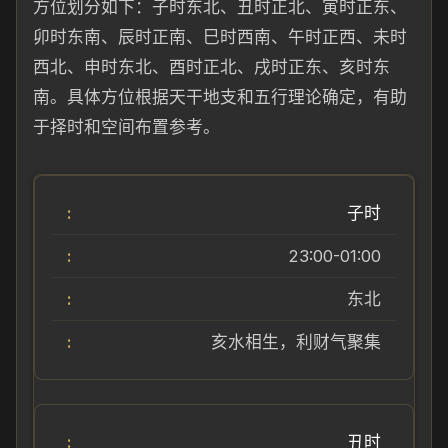
方位划分如下：子时东北、丑时正北、寅时正东、
卯时东南、辰时正南、巳时西南、午时正西、未时
西北、申时东北、酉时正北、戌时正东、亥时东
南。具体方位根据天干地支和五行理论确定，有助
于择时和空间布置参考。
子时
23:00-01:00
东北
亥水相生，利财气聚集
丑时