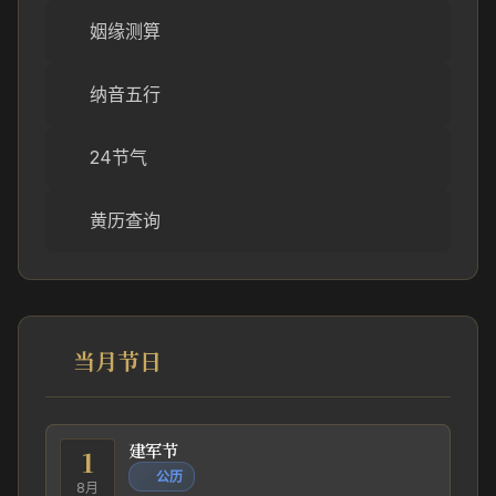
姻缘测算
纳音五行
24节气
黄历查询
当月节日
建军节
1
公历
8月