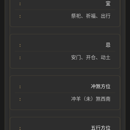
宜
祭祀、祈福、出行
忌
安门、开仓、动土
冲煞方位
冲羊（未）煞西南
五行方位