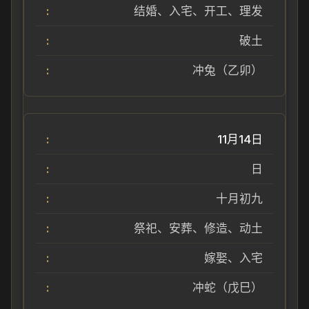
结婚、入宅、开工、理发
破土
冲兔（乙卯）
11月14日
日
十月初九
祭祀、安葬、修造、动土
嫁娶、入宅
冲蛇（戊巳）