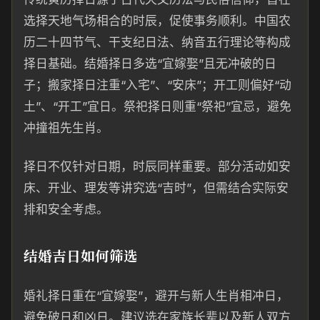
选择天地气场相合的时辰，促使事务顺利。中国农
历二十四节气、干支纪日法、纳音五行理论等构成
择日基础。结婚择日多选“宜嫁娶”且无冲破的日
子；搬家择日注重“入宅”、“安床”；开工则偏好“动
土”、“开工”宜日。祭祀择日则重“祭祀”宜忌，避免
冲撞祖先生肖。
择日不仅针对日期，时辰同样重要。部分活动如安
床、开业、理发等讲究选“吉时”，但需结合实际安
排和安全考虑。
结婚吉日如何筛选
婚礼择日重在“宜嫁娶”，避开与新人生肖相冲日，
避免破日和凶日。建议选在家族长辈以及新人双方