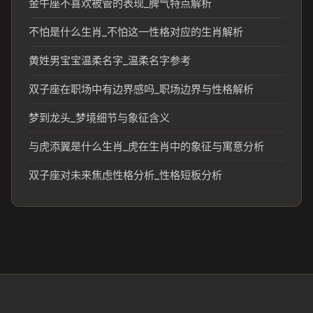
金牛座不喜欢被管的表现_脾气特点解析
不怕是什么生肖_不怕这一性格对应的生肖解析
黄姓男宝宝温柔名字_温柔名字参考
双子座在职场中有边界感吗_职场边界与性格解析
梦到龙头_梦境细节与象征含义
与虎添翼是什么生肖_虎在生肖中的象征与寓意分析
双子座对未来焦虑性格分析_性格短板分析