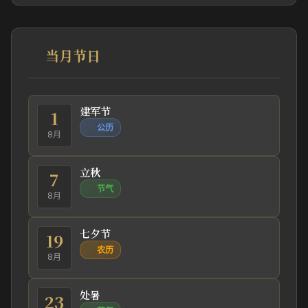
当月节日
建军节
1
公历
8月
立秋
7
节气
8月
七夕节
19
农历
8月
处暑
23