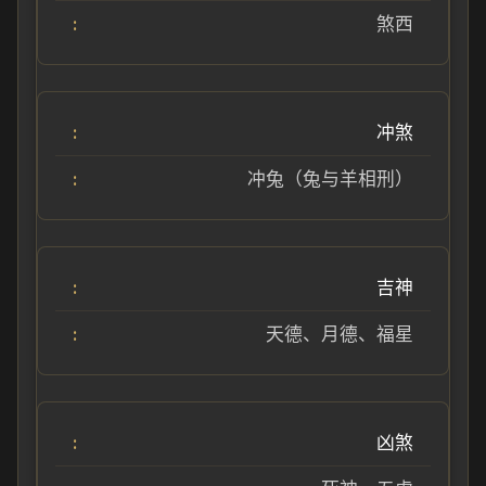
煞西
冲煞
冲兔（兔与羊相刑）
吉神
天德、月德、福星
凶煞