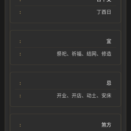
丁酉日
宜
祭祀、祈福、结网、修造
忌
开业、开店、动土、安床
煞方