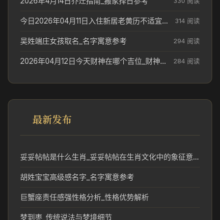
2026年4月14日乔迁指南_搬家择日参考
330 阅读
今日2026年04月11日入住新居老黄历不适宜吗_搬家择日参考
314 阅读
吴姓端庄女孩取名_名字寓意参考
294 阅读
2026年04月12日今天财神在哪个吉位_财神方位参考
284 阅读
最新发布
妥妥帖帖是什么生肖_妥妥帖帖在生肖文化中的象征意义
胡姓宝宝高级感名字_名字寓意参考
巨蟹座责任感强性格分析_性格优势解析
梦到枣_传统说法与梦境细节