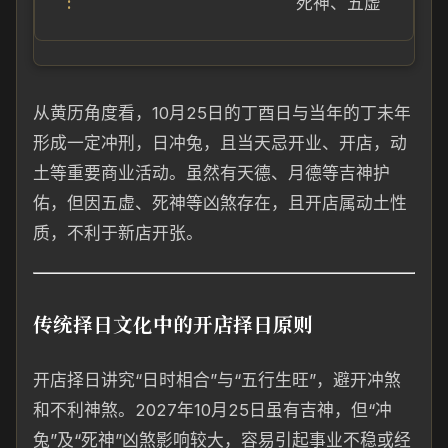
死神、五虚
从黄历角度看，10月25日的丁酉日与当年的丁未年
形成一定冲刑，日冲兔，且当天忌开业、开店，动
土等重要商业活动。虽然有天德、月德等吉神护
佑，但因五虚、死神等凶煞存在，且开店属动土性
质，不利于新店开张。
传统择日文化中的开店择日原则
开店择日讲究“日时相合”与“五行生旺”，避开冲煞
和不利神煞。2027年10月25日虽有吉神，但“冲
兔”及“死神”凶煞影响较大，容易引起事业不稳或经