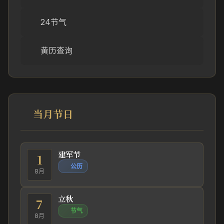
24节气
黄历查询
当月节日
建军节
1
公历
8月
立秋
7
节气
8月