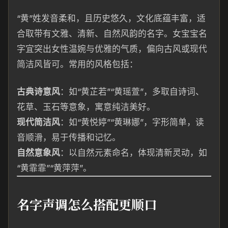
“黄”姓发音柔和，且历史悠久，文化底蕴丰富，适
合取带有文雅、清新、自然风韵的名字。女宝宝名
字宜突出女性温婉与优雅的气质，偏向古风或现代
简洁风皆可。常用的风格包括：
古典诗意风
：如“黄芷若”“黄瑶萱”，多取自诗词、
花草、玉石等意象，寓意纯洁美好。
现代简洁风
：如“黄悦婷”“黄琳娜”，字形简单，读
音顺滑，易于传播和记忆。
自然意象风
：以自然元素命名，体现清新灵动，如
“黄霏霏”“黄萍萍”。
名字声调怎么搭配更顺口