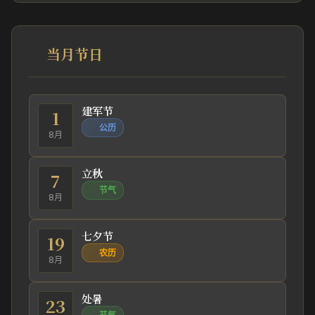
当月节日
建军节
1
公历
8月
立秋
7
节气
8月
七夕节
19
农历
8月
处暑
23