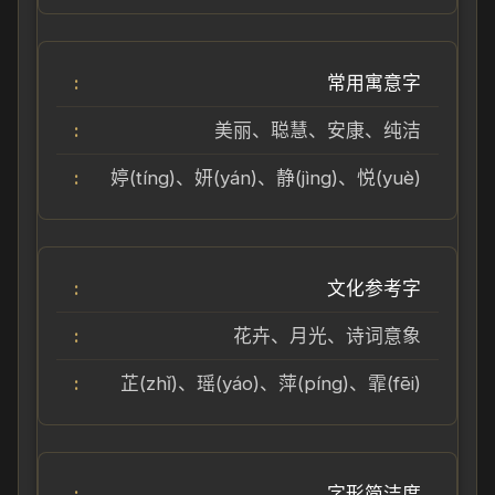
常用寓意字
美丽、聪慧、安康、纯洁
婷(tíng)、妍(yán)、静(jìng)、悦(yuè)
文化参考字
花卉、月光、诗词意象
芷(zhǐ)、瑶(yáo)、萍(píng)、霏(fēi)
字形简洁度