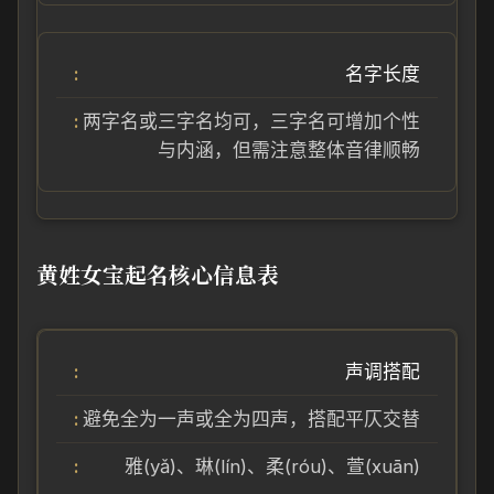
名字长度
两字名或三字名均可，三字名可增加个性
与内涵，但需注意整体音律顺畅
黄姓女宝起名核心信息表
声调搭配
避免全为一声或全为四声，搭配平仄交替
雅(yǎ)、琳(lín)、柔(róu)、萱(xuān)