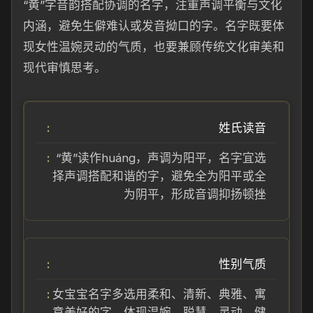
“黄”字音韵搭配协调的名字，注重声调平衡与文化
内涵，避免生僻难认或发音拗口的字。名字既要体
现女性温婉灵动的气质，也要兼顾传统文化审美和
现代审慎思考。
姓氏读音
“黄”读作huáng，声调为阳平，名字宜选
择声调搭配和谐的字，避免全为阳平或全
为阴平，形成音调抑扬顿挫
性别气质
女宝宝名字多选用柔和、清新、典雅、寓
意美好的字，体现温婉、聪慧、灵动、健