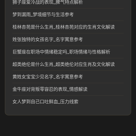
狮子座爱冷战的表现_脾气特点解析
梦到漏雨_梦境细节与生活参考
桂林杏苑是什么生肖_桂林杏苑对应的生肖文化解读
姓张独特的女孩名字_名字寓意参考
巨蟹座在职场中情绪稳定吗_职场情绪与性格解析
超类绝伦是什么生肖_超类绝伦对应生肖及文化解读
黄姓女宝宝少见名字_名字寓意参考
金牛座对背叛零容忍的表现_情感解读
女人梦到自己口吐鲜血_压力线索