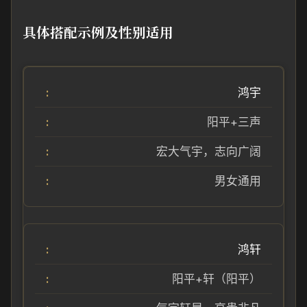
具体搭配示例及性别适用
鸿宇
阳平+三声
宏大气宇，志向广阔
男女通用
鸿轩
阳平+轩（阳平）