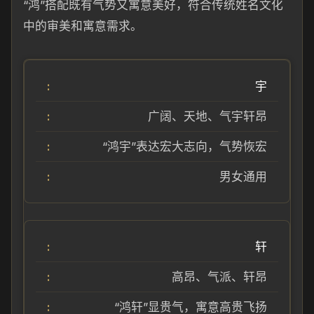
“鸿”搭配既有气势又寓意美好，符合传统姓名文化
中的审美和寓意需求。
宇
广阔、天地、气宇轩昂
“鸿宇”表达宏大志向，气势恢宏
男女通用
轩
高昂、气派、轩昂
“鸿轩”显贵气，寓意高贵飞扬