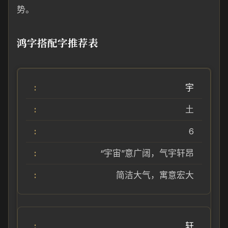
势。
鸿字搭配字推荐表
宇
土
6
“宇宙”意广阔，气宇轩昂
简洁大气，寓意宏大
轩