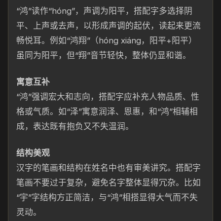
“鸿”读作“hóng”，声调为阳平，搭配字多选择阴
平、上声或去声，以形成声调的起伏，读起来更流
畅悦耳。例如“鸿翔”（hóng xiáng，阳平+阳平）
虽同为阳平，但“翔”音节轻快，整体仍显和谐。
寓意互补
“鸿”强调宏大和志向，搭配字应补充人物品质、性
格或气质。如“泽”寓意润泽、恩惠，和“鸿”相辅相
成，表达既有抱负又不失温润。
结构美观
汉字的笔画和结构在姓名中也有审美讲究。搭配字
笔画不要过于复杂，避免名字整体显得冗杂。比如
“宇”字结构方正简洁，与“鸿”相搭显得大气而不失
灵动。