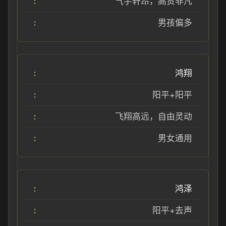
气宇轩昂，高贵非凡
男孩偏多
鸿翔
阳平+阳平
飞翔高远，自由灵动
男女通用
鸿泽
阳平+去声