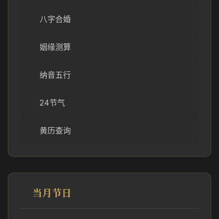
八字合婚
姻缘测算
纳音五行
24节气
黄历查询
当月节日