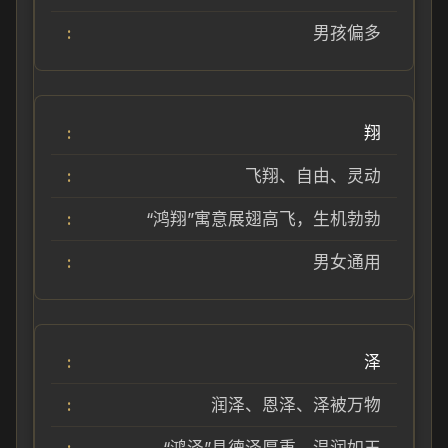
男孩偏多
翔
飞翔、自由、灵动
“鸿翔”寓意展翅高飞，生机勃勃
男女通用
泽
润泽、恩泽、泽被万物