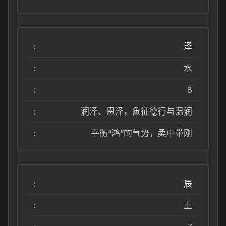
泽
水
8
润泽、恩泽，象征德行与温润
平衡“鸿”的气势，柔中带刚
辰
土