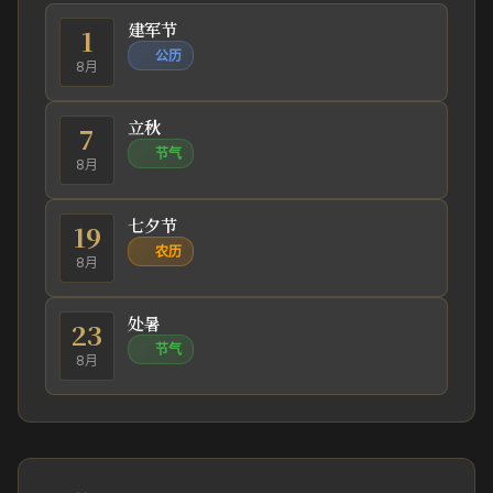
建军节
1
公历
8月
立秋
7
节气
8月
七夕节
19
农历
8月
处暑
23
节气
8月