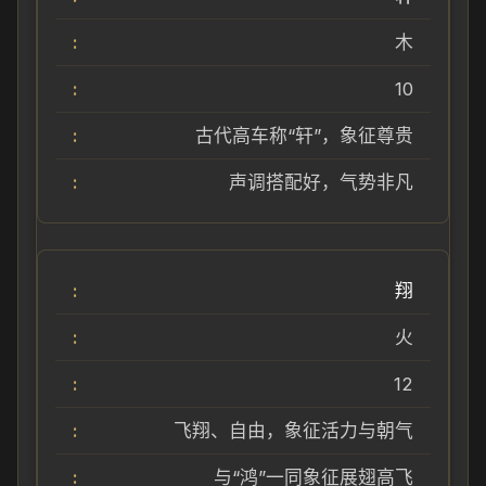
木
10
古代高车称“轩”，象征尊贵
声调搭配好，气势非凡
翔
火
12
飞翔、自由，象征活力与朝气
与“鸿”一同象征展翅高飞