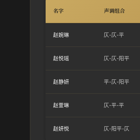
名字
声调组合
赵婉琳
仄-仄-平
赵悦瑶
仄-仄-阳平
赵静妍
平-仄-阳平
赵萱琳
仄-平-平
赵妍悦
仄-阳平-仄