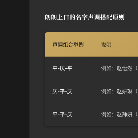
朗朗上口的名字声调搭配原则
声调组合举例
说明
平-仄-平
例如：赵怡然（
仄-平-仄
例如：赵妍琳（y
平-平-仄
例如：赵静妍（j