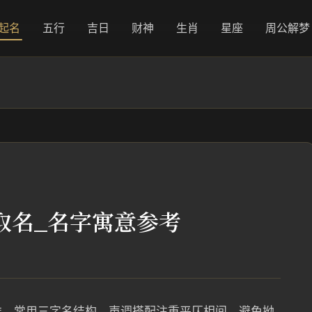
起名
五行
吉日
财神
生肖
星座
周公解梦
取名_名字寓意参考
雅，常用三字名结构，声调搭配注重平仄相间，避免拗