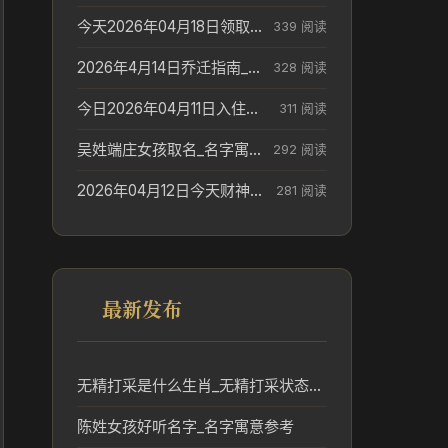
今天2026年04月18日领取结婚证老黄历不适合吗_领证日期参考
339 阅读
2026年4月14日乔迁指南_搬家择日参考
328 阅读
今日2026年04月11日入住新居老黄历不适宜吗_搬家择日参考
311 阅读
吴姓端庄女孩取名_名字寓意参考
292 阅读
2026年04月12日今天财神在哪个吉位_财神方位参考
281 阅读
最新发布
无精打采是什么生肖_无精打采状态对应的生肖含义分析
陈姓女孩好听名字_名字寓意参考