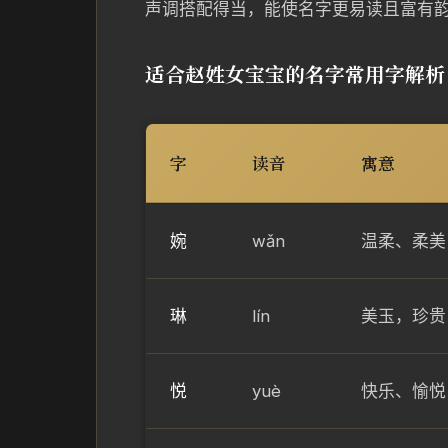
声调搭配得当，能使名字更易读且富有
适合赵姓女宝宝的名字常用字解析
字
读音
寓意
婉
wǎn
温柔、柔美
琳
lín
美玉，珍贵
悦
yuè
快乐、愉悦