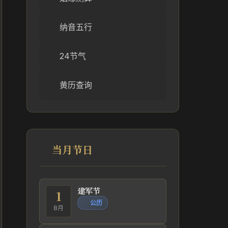
纳音五行
24节气
黄历查询
当月节日
建军节
1
公历
8月