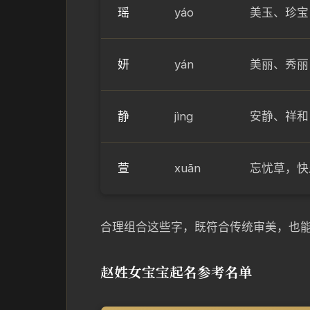
瑶
yáo
美玉、珍宝
妍
yán
美丽、秀丽
静
jìng
安静、祥和
萱
xuān
忘忧草，快
合理组合这些字，既符合传统审美，也
赵姓女宝宝起名参考名单