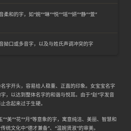
和的字，如“婉”“琳”“悦”“瑶”“妍”“静”“萱”
音拗口或多音字，以及与姓氏声调冲突的字
为名字开头，容易给人稳重、正直的印象。女宝宝名字
字，以达到整体名字的和谐与悦耳。由于“赵”字发音
防止念起来过于生硬。
”“美”“花”“月”等意象的字，寓意纯洁、美丽、智慧和
传统文化中“德才兼备”、“温婉贤淑”的审美。