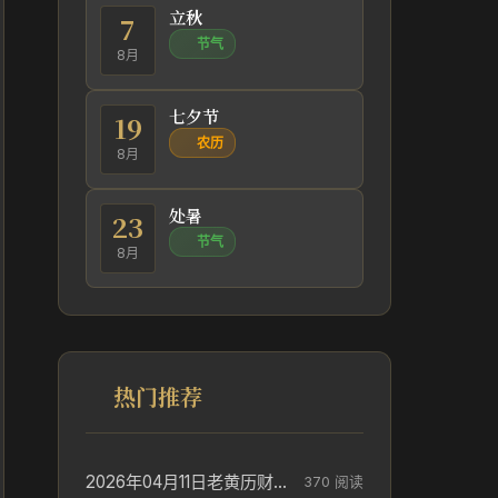
立秋
7
节气
8月
七夕节
19
农历
8月
处暑
23
节气
8月
热门推荐
2026年04月11日老黄历财神方位_财神方位与供奉讲究
370 阅读