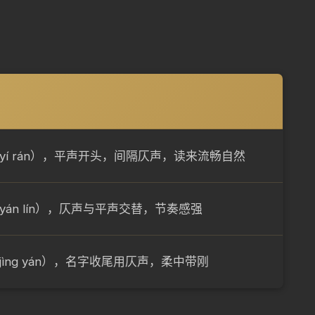
yí rán），平声开头，间隔仄声，读来流畅自然
án lín），仄声与平声交替，节奏感强
ìng yán），名字收尾用仄声，柔中带刚