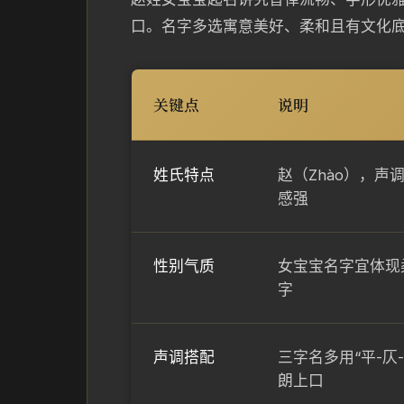
口。名字多选寓意美好、柔和且有文化
关键点
说明
姓氏特点
赵（Zhào），
感强
性别气质
女宝宝名字宜体现
字
声调搭配
三字名多用“平-仄
朗上口