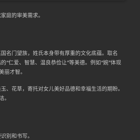
代家庭的审美需求。
赵国名门望族，姓氏本身带有厚重的文化底蕴。取名
的“仁爱、智慧、温良恭俭让”等美德。例如“婉”体现
意美丽才智。
美玉、花草，寄托对女儿美好品德和幸福生活的期盼。
纯洁。
便识别和书写。