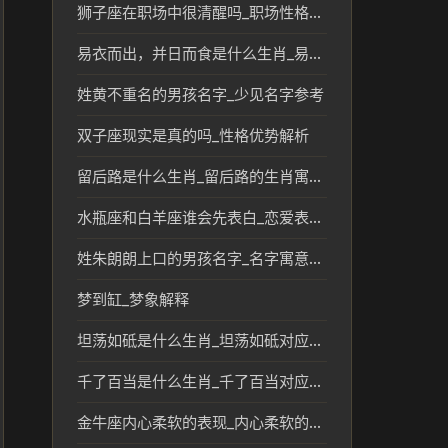
狮子座在职场中很清醒吗_职场性格优势解析
易衣而出，并日而食是什么生肖_易衣而出并日而食对应的生肖含义解析
姓黄不重名的男孩名字_少见名字参考
双子座现实是真的吗_性格优势解析
留后路是什么生肖_留后路的生肖寓意及传统文化解读
水瓶座和白羊座谁会先表白_恋爱表现解析
姓朱朗朗上口的男孩名字_名字寓意参考
梦到缸_梦象解释
坦荡如砥是什么生肖_坦荡如砥对应的生肖文化解读
千了百当是什么生肖_千了百当对应的生肖文化解读
金牛座内心柔软的表现_内心柔软的性格解析