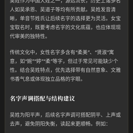
吴姓作为中国大姓之一，源远流长，历史上诸多名
人如吴承恩、吴道子等均有所贡献。吴姓发音清
晰，单音节姓氏让后续名字的选择更为灵活。女宝
宝取名时，既要考虑名字的文化底蕴，也应体现现
代审美的独特性。
传统文化中，女性名字多含有“柔美”、“贤淑”寓
意，如“婉”“婷”“柔”等字，但过于常见可能缺少个
性。结合吴姓特点，优先选择带有自然意象、文雅
书香气息或体现独立品格的字眼。
名字声调搭配与结构建议
吴姓为阳平声，后续名字声调可搭配阴平、上声或
去声，避免阴阳失衡，读起来更顺畅。例如：