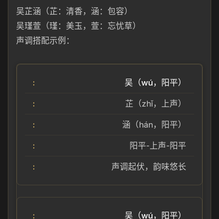
吴芷涵（芷：清香，涵：包容）
吴瑾萱（瑾：美玉，萱：忘忧草）
声调搭配示例：
吴（wú，阳平）
芷（zhǐ，上声）
涵（hán，阳平）
阳平-上声-阳平
声调起伏，韵味悠长
吴（wú，阳平）