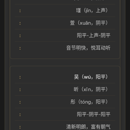
瑾（jǐn，上声）
萱（xuān，阴平）
阳平-上声-阴平
音节明快，悦耳动听
吴（wú，阳平）
昕（xīn，阴平）
彤（tóng，阳平）
阳平-阴平-阳平
清新明朗，富有朝气