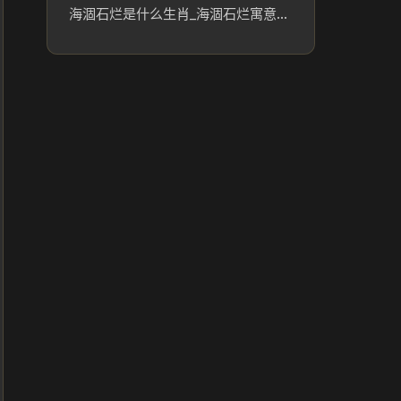
海涸石烂是什么生肖_海涸石烂寓意指向的生肖分析