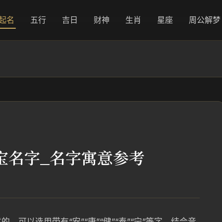
起名
五行
吉日
财神
生肖
星座
周公解梦
宝名字_名字寓意参考
可以选用带有“安”“康”“健”“泰”“宁”等字，结合音