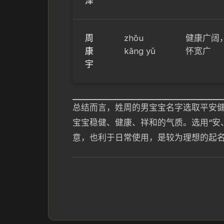
泽
周
zhōu
健康广阔
康
kāng yǔ
怀宽广
宇
总结而言，姓周的男宝宝名字选取平安
宝宝稳健、健康、祥和的气质。选用“安
意，也利于日常使用，是较为理想的起