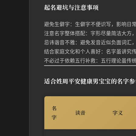
起名避坑与注意事项
避免生僻字：生僻字不便识写，影响日
注意名字整体搭配：字形尽量简洁大方
忌讳谐音不雅：避免发音近似负面词汇
结合家庭文化和个人喜好：名字虽讲究
不必过于依赖五行补救：五行理论虽传
适合姓周平安健康男宝宝的名字参
名
读音
字义
字