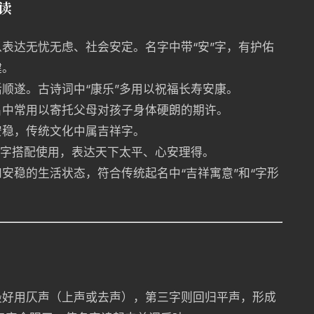
读
表达无忧无虑、社会安定。名字中带“安”字，有护佑
健。
顺遂。古诗词中“康乐”多用以祝福长寿安康。
名中常用以寄托父母对孩子身体硬朗的期许。
安稳，传统文化中属吉祥字。
”字搭配使用，表达天下太平、心安理得。
安稳的生活状态，符合传统起名中“吉祥寓意”和“字形
最好用仄声（上声或去声），第三字则回归平声，形成