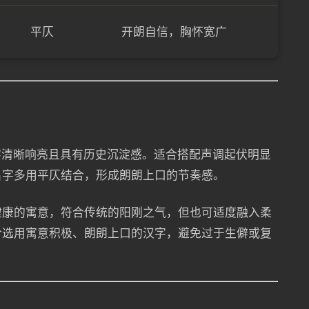
平仄
开朗自信，胸怀宽广
，单字清晰响亮且具有历史沉淀感。适合搭配声调起伏明显
名字多用平仄结合，形成朗朗上口的节奏感。
健康的寓意，符合传统的阳刚之气，但也可适度融入柔
合选用寓意积极、朗朗上口的汉字，避免过于生僻或复