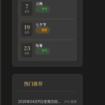
立秋
7
节气
8月
七夕节
19
农历
8月
处暑
23
节气
8月
热门推荐
2026年04月11日老黄历财神方位_财神方位与供奉讲究
370 阅读