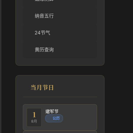
纳音五行
24节气
黄历查询
当月节日
建军节
1
公历
8月