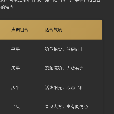
强的特点。
声调组合
适合气质
平平
稳重踏实，健康向上
仄平
温和沉稳，内敛有力
仄平
活泼阳光，心态平和
平仄
善良大方，富有同情心