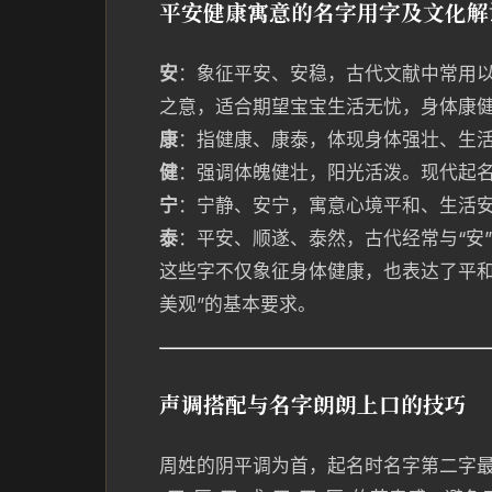
平安健康寓意的名字用字及文化解
安
：象征平安、安稳，古代文献中常用以
之意，适合期望宝宝生活无忧，身体康
康
：指健康、康泰，体现身体强壮、生活
健
：强调体魄健壮，阳光活泼。现代起
宁
：宁静、安宁，寓意心境平和、生活
泰
：平安、顺遂、泰然，古代经常与“安
这些字不仅象征身体健康，也表达了平和
美观”的基本要求。
声调搭配与名字朗朗上口的技巧
周姓的阴平调为首，起名时名字第二字