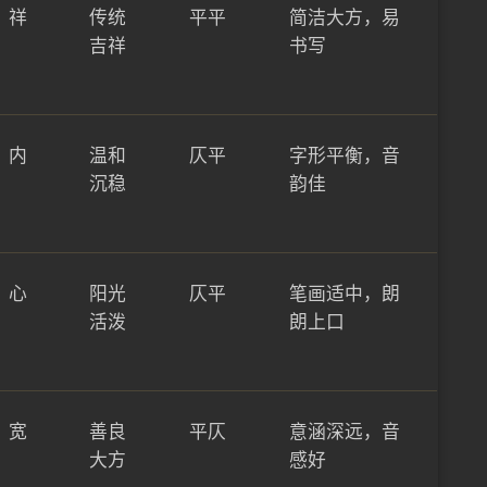
，祥
传统
平平
简洁大方，易
吉祥
书写
，内
温和
仄平
字形平衡，音
沉稳
韵佳
，心
阳光
仄平
笔画适中，朗
活泼
朗上口
，宽
善良
平仄
意涵深远，音
大方
感好