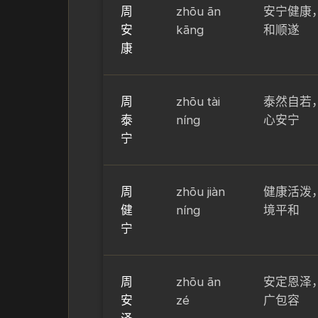
周
zhōu ān
安宁健康
安
kāng
和顺遂
康
周
zhōu tài
泰然自若
泰
níng
心安宁
宁
周
zhōu jiàn
健康活泼
健
níng
境平和
宁
周
zhōu ān
安定恩泽
安
zé
广包容