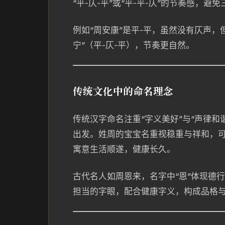
“平-仄-平”或“平-平-仄”的节奏感，
例如“周安康”是平-平，虽然没有仄声
宁”（平-仄-平），节奏更自然。
传统文化中的命名理念
传统汉字命名注重“字义美好”与“声律和
出发。姓周的宝宝名重视稳重与祥和，可借
寓意生活顺遂，健康长久。
古代名人如周恩来，名字中“恩”体现德
担当的字眼，配合健康字义，构成品格