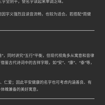
避免三字全阴平，使名字读起来单调乏味。
，但因字义强烈且读音流畅，也较为适合。若搭配“周健
谐”，同时讲究“五行”平衡，但现代视角多从寓意和音律
鉴古代诗词中的吉祥字眼，如“安”、“康”、“泰”等，
行、仁爱；因此平安健康的名字也可考虑内涵善良、有
与体魄兼备的美好寓意。