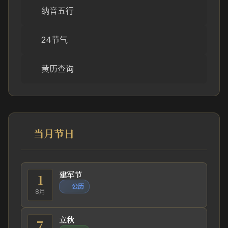
纳音五行
24节气
黄历查询
当月节日
建军节
1
公历
8月
立秋
7