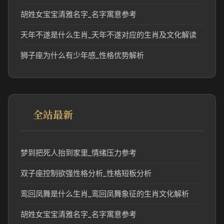
胡姓女宝宝清雅名字_名字寓意参考
天年不遂是什么生肖_天年不遂对应的生肖及文化解读
狮子座为什么有少年感_性格优势解析
全站最新
梦到把死人抬到家里_情绪压力参考
双子座控制欲强性格分析_性格短板分析
鸾回凤舞是什么生肖_鸾回凤舞象征的生肖文化解析
胡姓女宝宝清雅名字_名字寓意参考