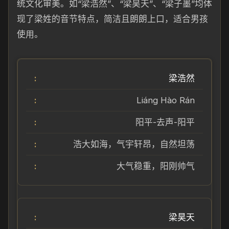
统文化审美。如“梁浩然”、“梁昊天”、“梁子墨”均体
现了梁姓的音节特点，简洁且朗朗上口，适合男孩
使用。
梁浩然
Liáng Hào Rán
阳平-去声-阳平
浩大如海，气宇轩昂，自然坦荡
大气稳重，阳刚帅气
梁昊天