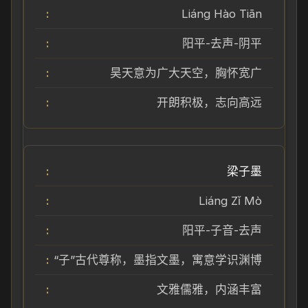
Liáng Hào Tiān
阳平-去声-阴平
昊天意为广大天空，胸怀宽广
开朗积极，志向高远
梁子墨
Liáng Zǐ Mò
阳平-子音-去声
“子”古代尊称，墨指文墨，寓意学识渊博
文雅儒雅，内涵丰富