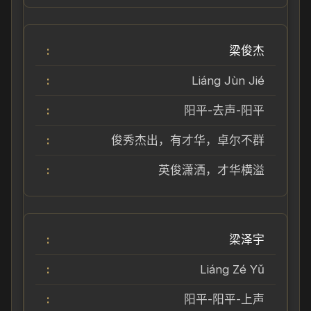
梁俊杰
Liáng Jùn Jié
阳平-去声-阳平
俊秀杰出，有才华，卓尔不群
英俊潇洒，才华横溢
梁泽宇
Liáng Zé Yǔ
阳平-阳平-上声