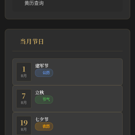
黄历查询
当月节日
建军节
1
公历
8月
立秋
7
节气
8月
七夕节
19
农历
8月