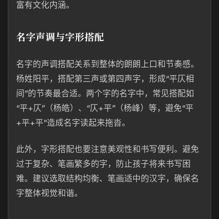
富有文化内涵。
名字声调与字形搭配
名字的声调搭配关系到整体的朗朗上口和节奏感。
杨姓阳平，搭配第三声或第四声字，形成“平仄相
间”的节奏最合适。两个字的名字中，常见搭配如
“平+仄”（杨皓）、“仄+平”（杨峰）等，避免“平
+平+平”造成名字读起来拖沓。
此外，字形搭配也要注意美观性和书写便利。避免
过于复杂、笔画繁多的字，防止孩子将来书写困
难。建议选取结构均衡、笔画适中的汉字，确保名
字整体视觉和谐。