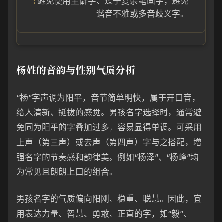
避免使用生僻字、过于复杂笔画字，避免
谐音不雅或多音歧义字。
杨姓的音韵与性别气质分析
“杨”字声调为阳平，音节简单明快，属于开口音，
给人清新、挺拔的感觉。男孩名字选择时，通常避
免同为阳平的字叠加过多，容易显得单调。可采用
上声（第三声）或去声（第四声）字与之搭配，增
强名字的节奏感和韵律美。例如“杨泽”、“杨峰”均
为常见且朗朗上口的组合。
男孩名字的气质偏向阳刚、稳重、聪慧。因此，宜
用表达力量、智慧、勇敢、正直的字，如“毅”、