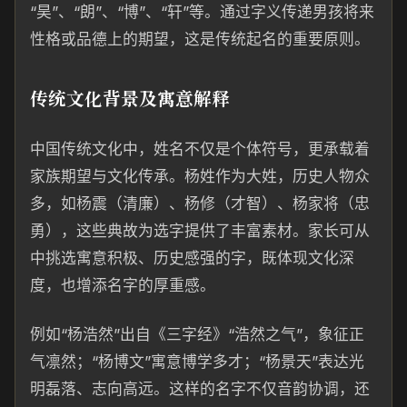
“昊”、“朗”、“博”、“轩”等。通过字义传递男孩将来
性格或品德上的期望，这是传统起名的重要原则。
传统文化背景及寓意解释
中国传统文化中，姓名不仅是个体符号，更承载着
家族期望与文化传承。杨姓作为大姓，历史人物众
多，如杨震（清廉）、杨修（才智）、杨家将（忠
勇），这些典故为选字提供了丰富素材。家长可从
中挑选寓意积极、历史感强的字，既体现文化深
度，也增添名字的厚重感。
例如“杨浩然”出自《三字经》“浩然之气”，象征正
气凛然；“杨博文”寓意博学多才；“杨景天”表达光
明磊落、志向高远。这样的名字不仅音韵协调，还