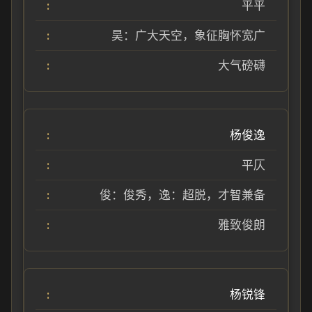
平平
昊：广大天空，象征胸怀宽广
大气磅礴
杨俊逸
平仄
俊：俊秀，逸：超脱，才智兼备
雅致俊朗
杨锐锋