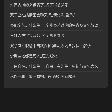
姓黄古风的女孩名字_名字寓意参考
双子座在感情里会聊天吗_情感沟通解析
多能多艺是什么生肖_多能多艺对应的生肖及文化解读
王姓吉祥宝宝取名_名字寓意参考
双子座在职场中自我保护强吗_职场自我保护解析
梦到遍地都是死人_压力线索
自由自在是什么生肖_自由自在的生肖象征与文化含义
水瓶座和巨蟹座婚姻建议_配对关系解读