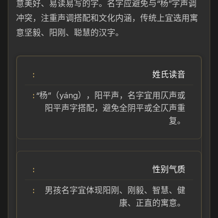
意美好、易读易写的字。名字应避免与“杨”字声调
冲突，注重声调搭配和文化内涵，传统上宜选用寓
意坚毅、阳刚、聪慧的汉字。
姓氏读音
“杨”（yáng），阳平声，名字宜用仄声或
阳平声字搭配，避免全阴平或全仄声重
复。
性别气质
男孩名字宜体现阳刚、刚毅、智慧、健
康、正直的寓意。