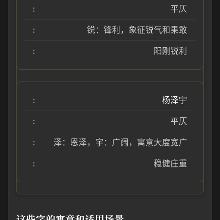
平仄
锐：锋利，象征锐气和果敢
阳刚锐利
杨泽宇
平仄
泽：恩泽，宇：广阔，寓意大度宽广
稳健庄重
这些字的寓意和适用场景