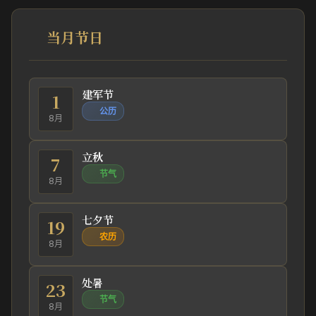
当月节日
建军节
1
公历
8月
立秋
7
节气
8月
七夕节
19
农历
8月
处暑
23
节气
8月