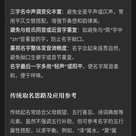
三字名中声调变化丰富
：避免全是平声或仄声，常
用平仄交替搭配，增强节奏感和韵律美。
避免与姓氏同音或近音字重复
：如避免与“周”字中
“zh”音重复的字，防止名字拗口。
重视名字整体发音流畅度
：名字念起来连贯自然，
避免拗口生僻字或音节重复。
名字最后一字多用“轻声”或阳平
，使名字尾音柔
和，便于呼唤。
传统取名思路及应用参考
传统起名常结合父母期望、五行喜忌、诗词典故等
元素。虽然不强调五行补助，但可参考名字的五行
属性搭配，以求平衡。例如，“泽”属水，“昊”属