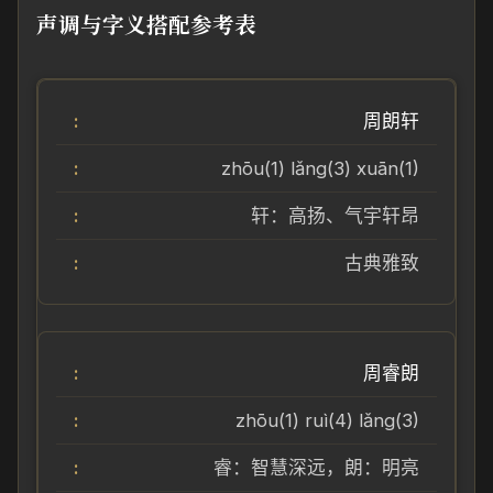
声调与字义搭配参考表
周朗轩
zhōu(1) lǎng(3) xuān(1)
轩：高扬、气宇轩昂
古典雅致
周睿朗
zhōu(1) ruì(4) lǎng(3)
睿：智慧深远，朗：明亮