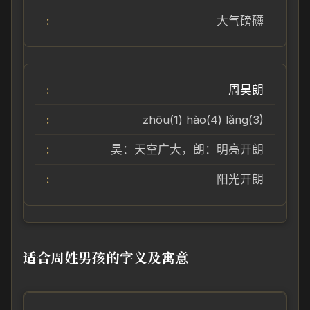
大气磅礴
周昊朗
zhōu(1) hào(4) lǎng(3)
昊：天空广大，朗：明亮开朗
阳光开朗
适合周姓男孩的字义及寓意