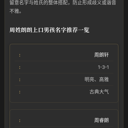
留意名字与姓氏的整体搭配，防止形成歧义或谐音
不雅。
周姓朗朗上口男孩名字推荐一览
周朗轩
1-3-1
明亮、高雅
古典大气
周睿朗