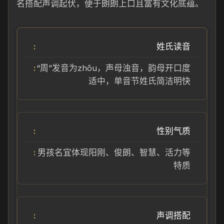
名搭配声调起伏，便于朗朗上口且富有文化底蕴。
姓氏读音
“周”发音为zhōu，声母浊音，韵母开口度
适中，单音节姓氏简洁明快
性别气质
男孩名宜体现阳刚、俊朗、智慧、活力等
特质
声调搭配