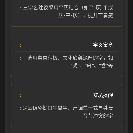
三字名建议采用平仄结合（如平-仄-平或
仄-平-仄），提升节奏感
字义寓意
选用寓意积极、文化底蕴深厚的字，如
“朗”、“轩”、“睿”等
避坑提醒
尽量避免拗口生僻字、声调单一或与姓氏
音节冲突的字