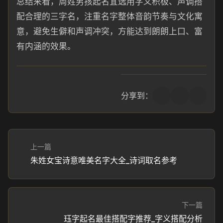
总结来看，周姓男孩起名宜选用字义积极、声调搭
配合理的三字名，注重名字整体音韵节奏与文化寓
意，避免生僻和声调冲突，方能达到朗朗上口、富
有内涵的效果。
分享到：
上一篇
朱姓女宝诗意唯美名字大全_诗词取名参考
下一篇
珏字起名最佳搭配字推荐_字义搭配分析