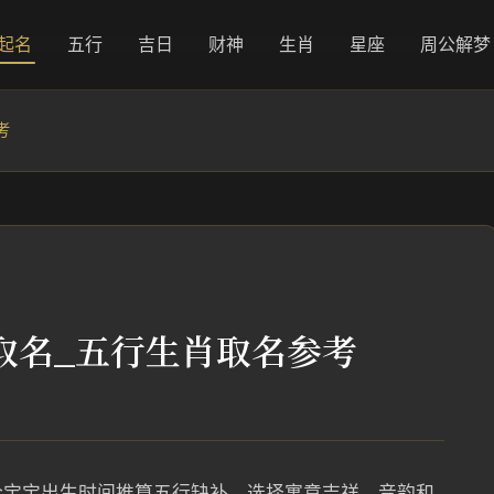
起名
五行
吉日
财神
生肖
星座
周公解梦
考
取名_五行生肖取名参考
合宝宝出生时间推算五行缺补，选择寓意吉祥、音韵和