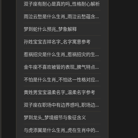
双子座有耐心是真的吗_性格耐心解析
雨泣云愁是什么生肖_雨泣云愁蕴含的生肖文化解读
梦到蛇什么预兆_梦象解释
孙姓宝宝吉祥名字_名字寓意参考
惹祸招灾是什么生肖_惹祸招灾的生肖及民俗文化解读
金牛座不喜欢被管的表现_脾气特点解析
不怕是什么生肖_不怕这一性格对应的生肖解析
黄姓男宝宝温柔名字_温柔名字参考
双子座在职场中有边界感吗_职场边界与性格解析
梦到龙头_梦境细节与象征含义
与虎添翼是什么生肖_虎在生肖中的象征与寓意分析