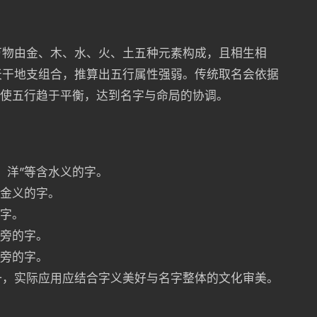
万物由金、木、水、火、土五种元素构成，且相生相
天干地支组合，推算出五行属性强弱。传统取名会依据
，使五行趋于平衡，达到名字与命局的协调。
、洋”等含水义的字。
含金义的字。
的字。
字旁的字。
字旁的字。
一，实际应用应结合字义美好与名字整体的文化审美。