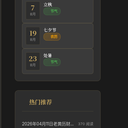
立秋
7
节气
8月
七夕节
19
农历
8月
处暑
23
节气
8月
热门推荐
2026年04月11日老黄历财神方位_财神方位与供奉讲究
370 阅读