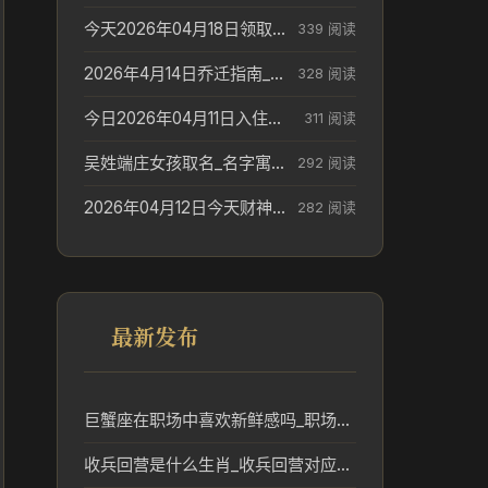
今天2026年04月18日领取结婚证老黄历不适合吗_领证日期参考
339 阅读
2026年4月14日乔迁指南_搬家择日参考
328 阅读
今日2026年04月11日入住新居老黄历不适宜吗_搬家择日参考
311 阅读
吴姓端庄女孩取名_名字寓意参考
292 阅读
2026年04月12日今天财神在哪个吉位_财神方位参考
282 阅读
最新发布
巨蟹座在职场中喜欢新鲜感吗_职场新鲜感与事业趋势
收兵回营是什么生肖_收兵回营对应的生肖及其民俗意义