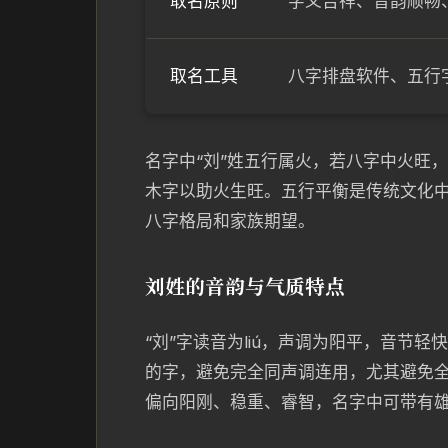
取名原则
字义吉祥、音韵顺畅
取名工具
八字排盘软件、五行
名字中“刘”姓五行属火，若八字中火旺
木字以助火生旺。五行平衡是传统文化
八字格局和家族期望。
刘姓的音韵与气质特点
“刘”字读音为liú，声调为阳平，音节
的字，避免完全同声调连用，尤其避免
偏向阳刚、稳重、睿智，名字中可带有