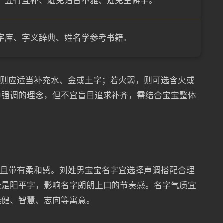
、五行互补、避免谐音不雅、避免生僻字。
字库、字义辞典、姓名学参考书籍。
，则应适当补充水、金或土字；若火弱，则可选含火或
中强调的理念，但不宜盲目追求补齐，需结合宝宝整体
轻快且带有柔和感。刘姓男宝宝名字宜选择声调搭配合理
全是阳平字，影响名字朗朗上口的节奏感。名字气质宜
雄健、智慧、志向等寓意。