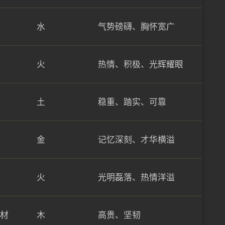
水
气势磅礴、胸怀宽广
火
热情、积极、光辉耀眼
土
稳重、踏实、可靠
金
记忆深刻、才华横溢
火
光明磊落、热情洋溢
材
木
高贵、坚韧