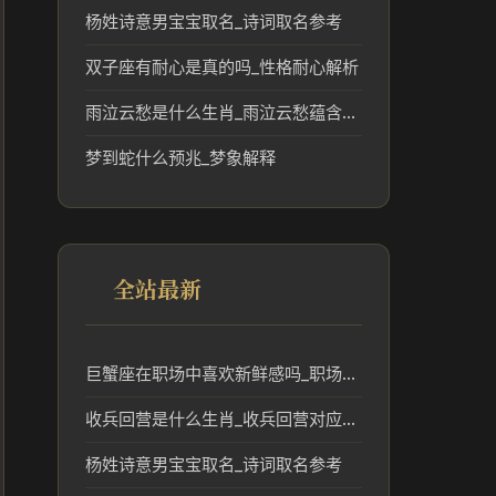
杨姓诗意男宝宝取名_诗词取名参考
双子座有耐心是真的吗_性格耐心解析
雨泣云愁是什么生肖_雨泣云愁蕴含的生肖文化解读
梦到蛇什么预兆_梦象解释
全站最新
巨蟹座在职场中喜欢新鲜感吗_职场新鲜感与事业趋势
收兵回营是什么生肖_收兵回营对应的生肖及其民俗意义
杨姓诗意男宝宝取名_诗词取名参考