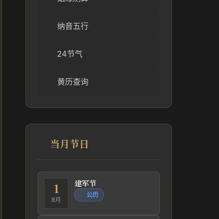
纳音五行
24节气
黄历查询
当月节日
建军节
1
公历
8月