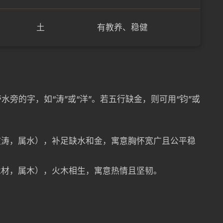
土
有教养、稳健
旁的字，如“涛”或“洋”。若五行缺金，则可用“钧”或
波涛，属水），补足缺水和金，寓意胸怀宽广且公平稳
木材，属木），火木相生，寓意热情且坚韧。