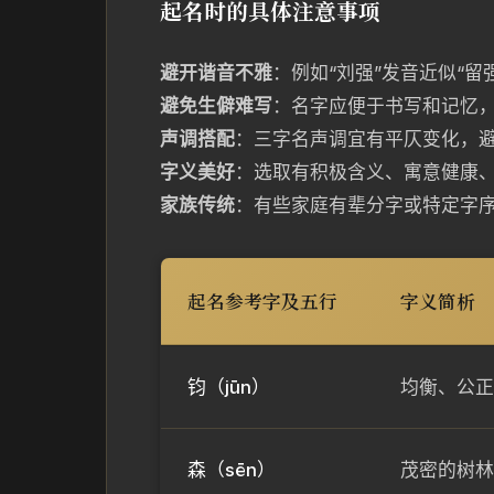
起名时的具体注意事项
避开谐音不雅
：例如“刘强”发音近似“留
避免生僻难写
：名字应便于书写和记忆
声调搭配
：三字名声调宜有平仄变化，
字义美好
：选取有积极含义、寓意健康
家族传统
：有些家庭有辈分字或特定字
起名参考字及五行
字义简析
钧（jūn）
均衡、公正
森（sēn）
茂密的树林