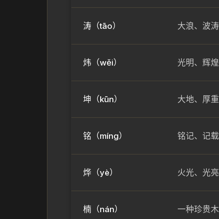
涛（tāo）
大浪、波涛
炜（wěi）
光明、辉煌
坤（kūn）
大地、厚重
铭（míng）
铭记、记载
烨（yè）
火光、光亮
楠（nán）
一种珍贵木