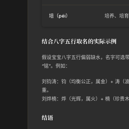
培（péi）
培养、培育
结合八字五行取名的实际示例
假设宝宝八字五行偏弱缺水，名字可选带水
“铭”。例如：
刘钧涛：钧（均衡公正，属金）+ 涛（
重。
刘烨楠：烨（光辉，属火）+ 楠（珍贵
结语