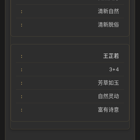
清新自然
清新脱俗
王芷若
3+4
芳草如玉
自然灵动
富有诗意