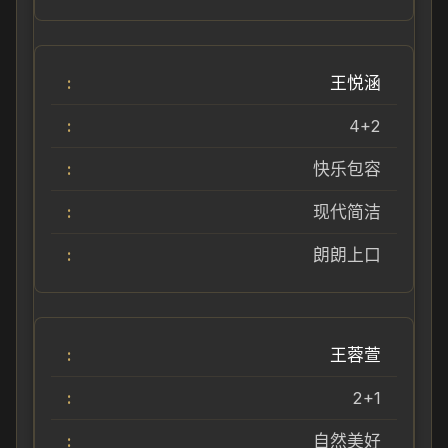
王悦涵
4+2
快乐包容
现代简洁
朗朗上口
王蓉萱
2+1
自然美好