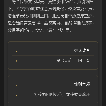
且符合传统文化审美。吴姓读作“wú”，声调为阳
平，名字搭配时应注意声调变化，避免重复平声，
增强节奏感和朗朗上口。此姓氏自带历史厚重感，
适合选用寓意吉祥、品德高尚、自然祥和的汉字，
常用字如“瑞”、“昊”、“辰”、“琪”等。
姓氏读音
吴（wú），阳平音
性别气质
男孩偏阳刚稳重，女孩柔美端庄