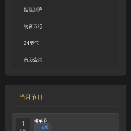
姻缘测算
纳音五行
24节气
黄历查询
当月节日
建军节
1
公历
8月