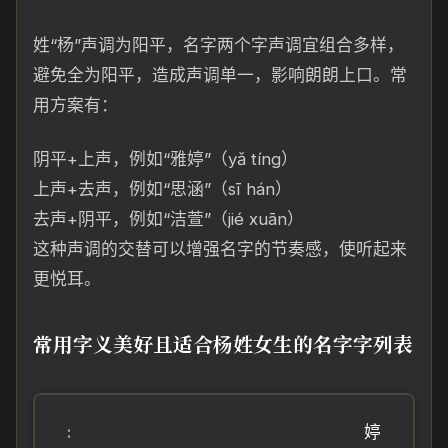
姓“杨”声调为阳平，名字两个字声调宜组合多样，
避免全为阳平，造成声调单一，影响朗朗上口。常
用方案有：
阴平+上声，例如“雅婷”（yǎ tíng）
上声+去声，例如“思涵”（sī hán）
去声+阴平，例如“洁萱”（jié xuān）
这种声调的交替可以增强名字的节奏感，使听起来
更悦耳。
常用字义美好且适合杨姓女生的名字字列表
婷