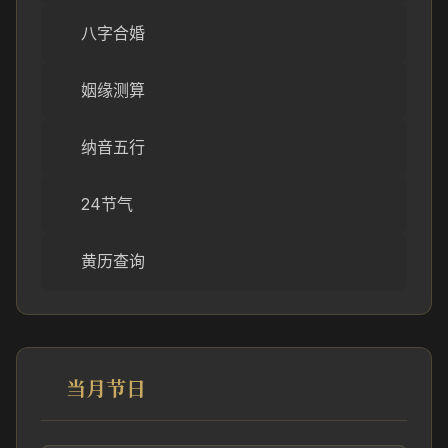
八字合婚
姻缘测算
纳音五行
24节气
黄历查询
当月节日