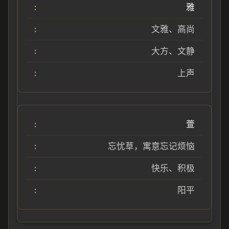
雅
文雅、高尚
大方、文静
上声
萱
忘忧草，寓意忘记烦恼
快乐、积极
阳平