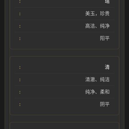
瑶
美玉，珍贵
高洁、纯净
阳平
清
清澈、纯洁
纯净、柔和
阴平