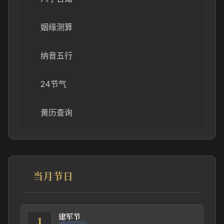
姻缘测算
纳音五行
24节气
黄历查询
当月节日
建军节
1