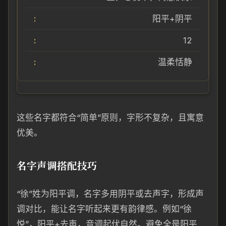
阳平+阴平
12
温柔恬静
这些名字都符合“简单”原则，字形不复杂，且寓意
优美。
名字声调搭配技巧
“徐”姓为阳平调，名字多用阴平或去声字，形成声
调对比，能让名字听起来更有韵律感。例如“徐
悦”，阳平+去声，音调起伏自然。避免全是阳平