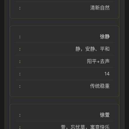
清新自然
徐静
静，安静、平和
阳平+去声
14
传统稳重
徐萱
萱，忘忧草，寓意快乐