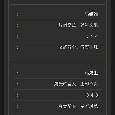
马峻翰
峻峭高耸，翰墨文采
3-4-4
文武双全，气度非凡
马晟玺
晟光辉盛大，玺印尊贵
3-4-3
尊贵华丽，皇室风范