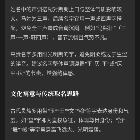
姓名中的声调搭配对朗朗上口与整体气质影响较
大。马姓为三声，后续名字宜用一声或四声字搭
配，避免全三声造成音调沉闷。例如“马熙轩”（三
声-一声-轩四声），音节流畅且气势不凡。
高贵名字多用阳光明朗的字，避免阴柔或过于生涩
的读音。建议名字整体声调遵循“平-仄-平”或“仄-
平-仄”的节奏，增强韵律感。
文化寓意与传统取名思路
古代贵族多用带“玉”“王”“文”“翰”等字表达身份和气
度。如“玺”字即为皇权象征，体现尊贵身份；“翔”
“晟”“峻”等字寓意高飞远大、光明磊落。