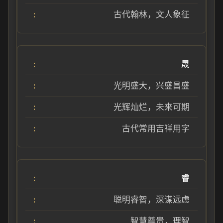
古代翰林，文人象征
晟
光明盛大，兴盛昌盛
光辉灿烂，未来可期
古代常用吉祥用字
睿
聪明睿智，深谋远虑
智慧尊贵，理智