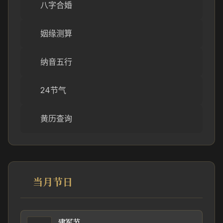
八字合婚
姻缘测算
纳音五行
24节气
黄历查询
当月节日
建军节