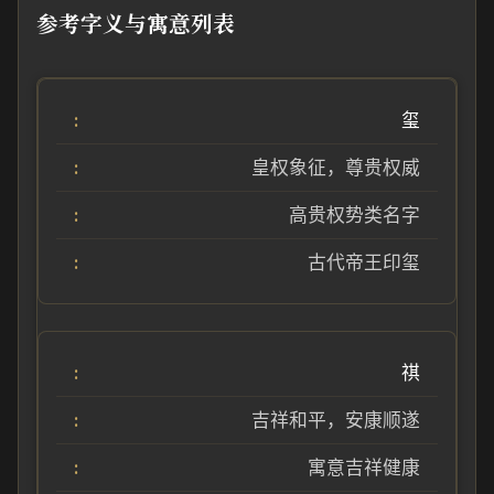
参考字义与寓意列表
玺
皇权象征，尊贵权威
高贵权势类名字
古代帝王印玺
祺
吉祥和平，安康顺遂
寓意吉祥健康