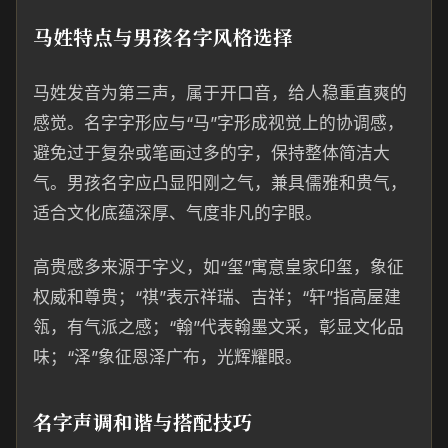
马姓特点与男孩名字风格选择
马姓发音为第三声，属于开口音，给人稳重直爽的
感觉。名字字形应与“马”字形成视觉上的协调感，
避免过于复杂或笔画过多的字，保持整体简洁大
气。男孩名字应凸显阳刚之气，兼具儒雅和贵气，
适合文化底蕴深厚、气度非凡的字眼。
高贵感多来源于字义，如“玺”寓意皇家印玺，象征
权威和尊贵；“祺”表示祥瑞、吉祥；“轩”指高屋建
瓴，有气派之感；“翰”代表翰墨文采，彰显文化品
味；“泽”象征恩泽广布，光辉耀眼。
名字声调和谐与搭配技巧