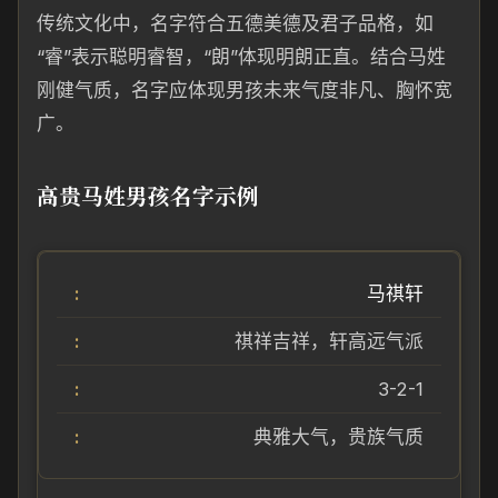
传统文化中，名字符合五德美德及君子品格，如
“睿”表示聪明睿智，“朗”体现明朗正直。结合马姓
刚健气质，名字应体现男孩未来气度非凡、胸怀宽
广。
高贵马姓男孩名字示例
马祺轩
祺祥吉祥，轩高远气派
3-2-1
典雅大气，贵族气质