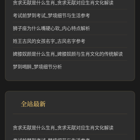
贪求无猒是什么生肖_贪求无猒对应生肖文化解读
考试前梦到考试_梦境细节与生活参考
狮子座为什么嘴硬心软_内心特点解析
姓王古风的女孩名字_古风名字参考
婢膝奴颜是什么生肖_婢膝奴颜与生肖文化的传统解读
梦到喝醉_梦境细节分析
全站最新
贪求无猒是什么生肖_贪求无猒对应生肖文化解读