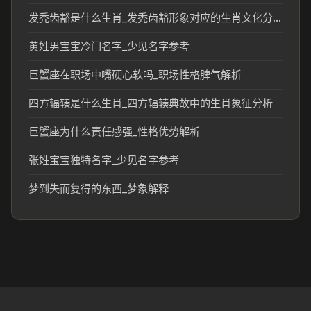
发秃齿豁是什么生肖_发秃齿豁形象对应的生肖文化分析
黄姓男宝宝冷门名字_少见名字参考
巨蟹座在职场中嘴硬心软吗_职场性格脾气解析
四方辐辏是什么生肖_四方辐辏典故中的生肖象征分析
巨蟹座为什么责任感强_性格优势解析
张姓宝宝独特名字_少见名字参考
梦到失而复得的东西_梦象解释