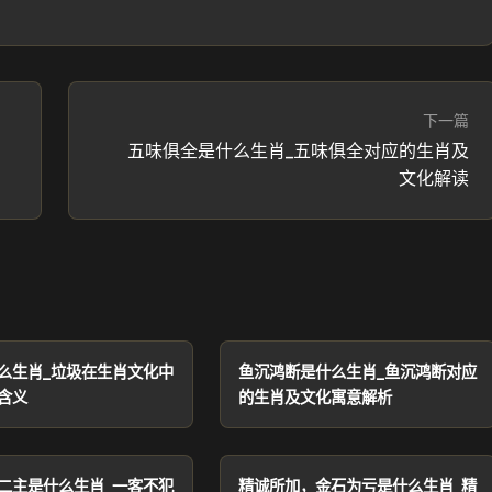
下一篇
与
五味俱全是什么生肖_五味俱全对应的生肖及
文化解读
么生肖_垃圾在生肖文化中
鱼沉鸿断是什么生肖_鱼沉鸿断对应
含义
的生肖及文化寓意解析
二主是什么生肖_一客不犯
精诚所加，金石为亏是什么生肖_精