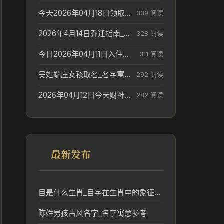
今天2026年04月18日领取结婚证老黄历不适合吗_领证日期参考
339 阅读
2026年4月14日乔迁指南_搬家择日参考
328 阅读
今日2026年04月11日入住新居老黄历不适宜吗_搬家择日参考
311 阅读
吴姓端庄女孩取名_名字寓意参考
292 阅读
2026年04月12日今天财神在哪个吉位_财神方位参考
282 阅读
最新发布
目是什么生肖_目字在生肖中的象征与文化解析
陈姓男孩古风名字_名字寓意参考