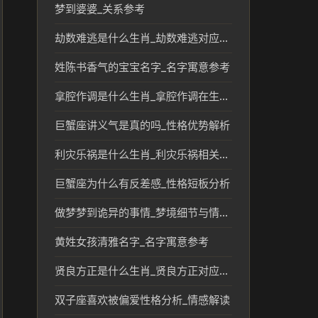
梦到婆婆_关系参考
劫数难逃是什么生肖_劫数难逃对应的生肖及传统含义解析
姓陈书香气的宝宝名字_名字寓意参考
拿腔作调是什么生肖_拿腔作调在生肖文化中的象征意义
巨蟹座讲义气是真的吗_性格优势解析
利灾乐祸是什么生肖_利灾乐祸相关生肖及文化含义解析
巨蟹座为什么有反差感_性格短板分析
做梦梦到诡异的事情_梦境细节与情绪参考
黄姓女孩清雅名字_名字寓意参考
贤良方正是什么生肖_贤良方正对应的生肖及文化含义解析
双子座喜欢被偏爱性格分析_情感解读