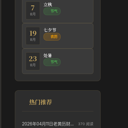
立秋
7
节气
8月
七夕节
19
农历
8月
处暑
23
节气
8月
热门推荐
2026年04月11日老黄历财神方位_财神方位与供奉讲究
370 阅读