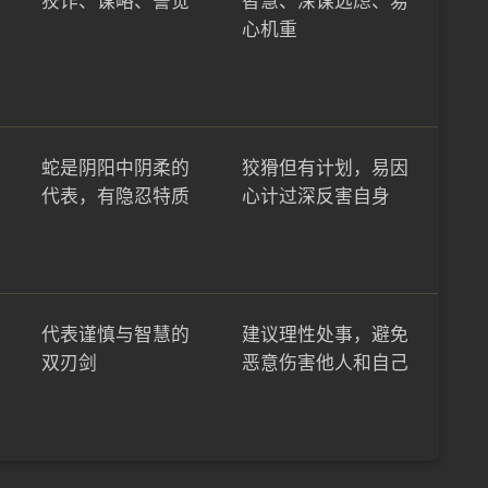
狡诈、谋略、警觉
智慧、深谋远虑、易
心机重
蛇是阴阳中阴柔的
狡猾但有计划，易因
代表，有隐忍特质
心计过深反害自身
代表谨慎与智慧的
建议理性处事，避免
双刃剑
恶意伤害他人和自己