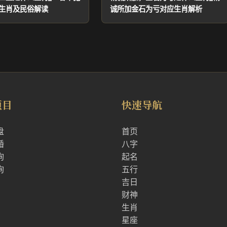
生肖及民俗解读
诚所加金石为亏对应生肖解析
项目
快速导航
盘
首页
婚
八字
询
起名
询
五行
吉日
财神
生肖
星座