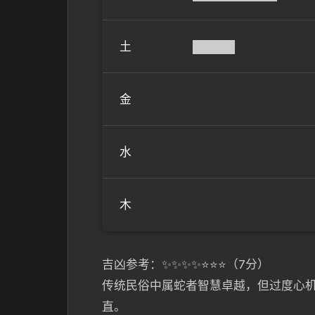
土
█████
金
水
木
吉凶参考：✨✨✨✨⭐⭐⭐（7分）
传统民俗中属蛇者智慧卓越，但过度心
直。