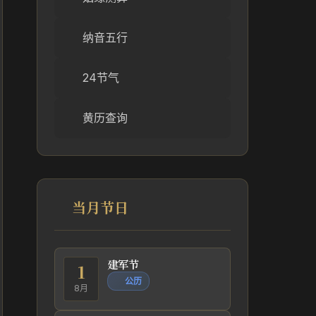
纳音五行
24节气
黄历查询
当月节日
建军节
1
公历
8月