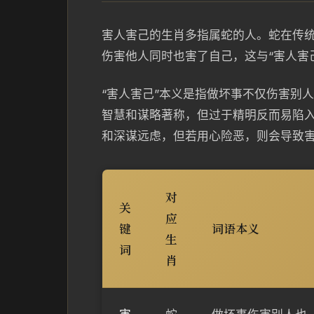
害人害己的生肖多指属蛇的人。蛇在传
伤害他人同时也害了自己，这与“害人害
“害人害己”本义是指做坏事不仅伤害别
智慧和谋略著称，但过于精明反而易陷
和深谋远虑，但若用心险恶，则会导致
对
关
应
键
词语本义
生
词
肖