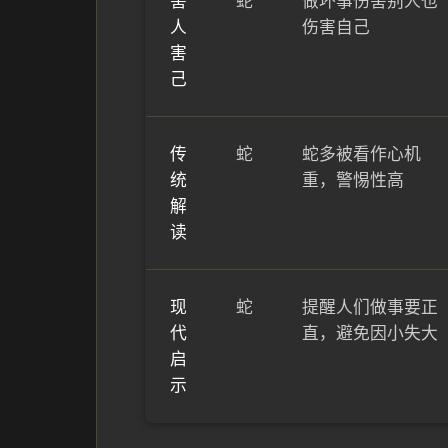
害
蛇
做坏事伤害别人也
人
伤害自己
害
己
传
蛇
蛇多被看作心机
统
重，警惕性高
解
读
现
蛇
提醒人们做事要正
代
直，避免因小失大
启
示