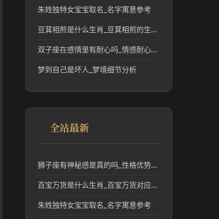
朱姓独特女宝宝取名_名字寓意参考
豆萁相煎是什么生肖_豆萁相煎的生肖文化与象征解析
双子座在感情里有耐心吗_情感耐心与性格解析
梦到自己是坏人_梦境细节分析
全站最新
狮子座有神秘感是真的吗_性格优势解析
百宝万货是什么生肖_百宝万货对应的生肖含义与文化解读
朱姓独特女宝宝取名_名字寓意参考