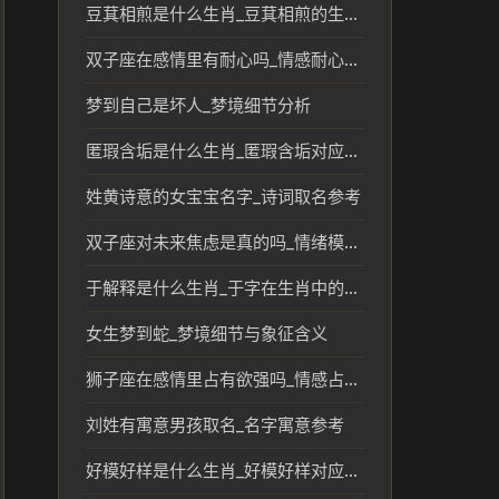
豆萁相煎是什么生肖_豆萁相煎的生肖文化与象征解析
双子座在感情里有耐心吗_情感耐心与性格解析
梦到自己是坏人_梦境细节分析
匿瑕含垢是什么生肖_匿瑕含垢对应的生肖含义与文化解析
姓黄诗意的女宝宝名字_诗词取名参考
双子座对未来焦虑是真的吗_情绪模式参考
于解释是什么生肖_于字在生肖中的象征及对应解析
女生梦到蛇_梦境细节与象征含义
狮子座在感情里占有欲强吗_情感占有欲解析
刘姓有寓意男孩取名_名字寓意参考
好模好样是什么生肖_好模好样对应生肖的传统文化解读