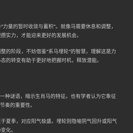
“力量的暂时收敛与蓄积”。就像马需要休息和调整，
积攒实力，才能迎来更好的发展机会。
整的阶段，不妨借鉴“系马埋轮”的智慧，理解这是力
心态的转变有助于更好地把握时机，释放潜能。
为一种谜语，暗示生肖马的特征。也有学者认为它象征
和节奏的重要性。
旺于夏季，对应阳气极盛。埋轮则隐喻阴气回升或阳气
静变化。