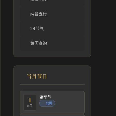
纳音五行
24节气
黄历查询
当月节日
建军节
1
公历
8月