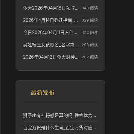
今天2026年04月18日领取结婚证老黄历不适合吗_领证日期参考
340 阅读
2026年4月14日乔迁指南_搬家择日参考
329 阅读
今日2026年04月11日入住新居老黄历不适宜吗_搬家择日参考
312 阅读
吴姓端庄女孩取名_名字寓意参考
293 阅读
2026年04月12日今天财神在哪个吉位_财神方位参考
282 阅读
最新发布
狮子座有神秘感是真的吗_性格优势解析
百宝万货是什么生肖_百宝万货对应的生肖含义与文化解读