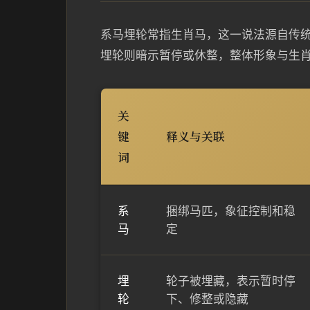
系马埋轮常指生肖马，这一说法源自传
埋轮则暗示暂停或休整，整体形象与生
关
键
释义与关联
词
系
捆绑马匹，象征控制和稳
马
定
埋
轮子被埋藏，表示暂时停
轮
下、修整或隐藏