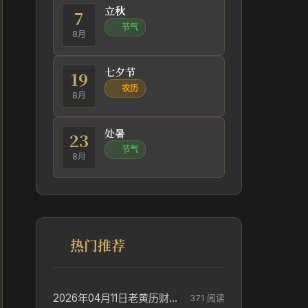
立秋
7
节气
8月
七夕节
19
农历
8月
处暑
23
节气
8月
热门推荐
2026年04月11日老黄历财神方位_财神方位与供奉讲究
371 阅读