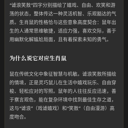
“谑浪笑敖”四字分别描绘了嬉戏、自由、欢笑和游
荡的状态，整体传达一种灵活机智、乐观豁达的气
质。生肖鼠的性格恰与这些意象高度契合：鼠年出
生的人通常思维敏捷，适应力强，喜欢交际，善于
用幽默化解尴尬局面，且有着探索未知的勇气。
为什么说它对应生肖鼠
鼠在传统文化中象征智慧与机敏。谑浪笑敖所描绘
的情境，正是灵巧鼠儿在生活中嬉戏玩乐、自由穿
梭、轻松应对的写照。鼠年的人往往反应迅速，善
于察言观色，能在复杂环境中找到最佳生存之道，
这与“谑浪”（戏谑嬉戏）和“笑敖”（自由漫游）高
度吻合。