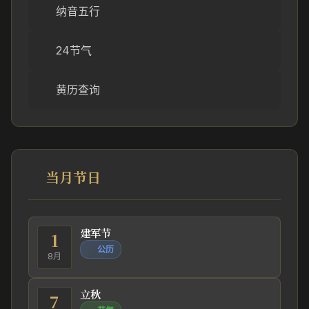
纳音五行
24节气
黄历查询
当月节日
建军节
1
公历
8月
立秋
7