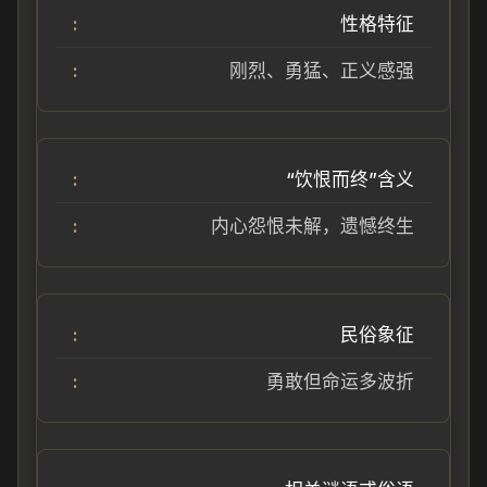
性格特征
刚烈、勇猛、正义感强
“饮恨而终”含义
内心怨恨未解，遗憾终生
民俗象征
勇敢但命运多波折