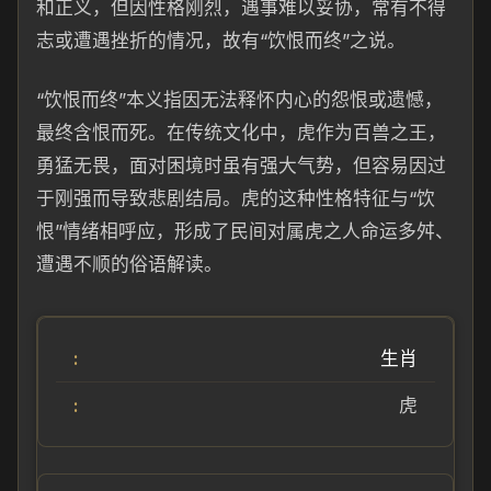
和正义，但因性格刚烈，遇事难以妥协，常有不得
志或遭遇挫折的情况，故有“饮恨而终”之说。
“饮恨而终”本义指因无法释怀内心的怨恨或遗憾，
最终含恨而死。在传统文化中，虎作为百兽之王，
勇猛无畏，面对困境时虽有强大气势，但容易因过
于刚强而导致悲剧结局。虎的这种性格特征与“饮
恨”情绪相呼应，形成了民间对属虎之人命运多舛、
遭遇不顺的俗语解读。
生肖
虎