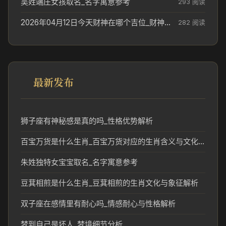
吴姓端庄女孩取名_名字寓意参考
293 阅读
2026年04月12日今天财神在哪个吉位_财神方位参考
282 阅读
最新发布
狮子座有神秘感是真的吗_性格优势解析
百宝万货是什么生肖_百宝万货对应的生肖含义与文化解读
朱姓独特女宝宝取名_名字寓意参考
豆萁相煎是什么生肖_豆萁相煎的生肖文化与象征解析
双子座在感情里有耐心吗_情感耐心与性格解析
梦到自己是坏人_梦境细节分析