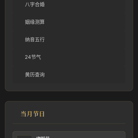
八字合婚
姻缘测算
纳音五行
24节气
黄历查询
当月节日