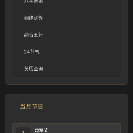
八字合婚
姻缘测算
纳音五行
24节气
黄历查询
当月节日
建军节