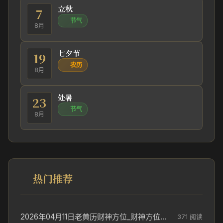
立秋
7
节气
8月
七夕节
19
农历
8月
处暑
23
节气
8月
热门推荐
2026年04月11日老黄历财神方位_财神方位与供奉讲究
371 阅读