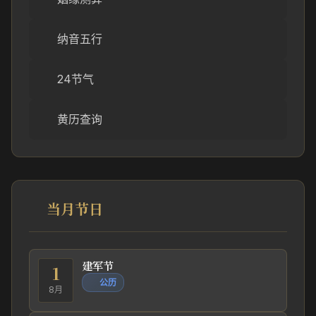
纳音五行
24节气
黄历查询
当月节日
建军节
1
公历
8月