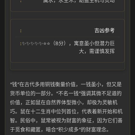
属水，水生木，助益生机与灵动
吉凶参考
✨✨✨✨✨⭐⭐（8分），寓意虽小但潜力巨
大，需谨慎发挥
“钱”在古代多用铜钱衡量价值，一钱虽小，但又是
货币单位的一部分。“不名一钱”强调其微不足道的
价值，正如鼠在自然界体型微小，却极为灵敏机
巧。鼠在十二生肖中位列首位，代表着新开始和机
智。民俗中，鼠常被视为财富的象征，因为它们善
于觅食和藏匿，暗合“积少成多”的财富理念。