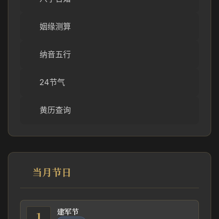
姻缘测算
纳音五行
24节气
黄历查询
当月节日
建军节
1