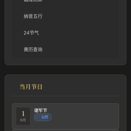
纳音五行
24节气
黄历查询
当月节日
建军节
1
公历
8月