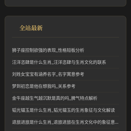
全站最新
狮子座控制欲强的表现_性格短板分析
汪洋恣肆是什么生肖_汪洋恣肆与生肖文化的联系
刘姓女宝宝有涵养名字_名字寓意参考
梦到初恋是他在想我吗_关系参考
金牛座越生气越沉默是真的吗_脾气特点解析
韬光韫玉是什么生肖_韬光韫玉的生肖象征与文化解读
退旅进旅是什么生肖_退旅进旅在生肖文化中的象征意义