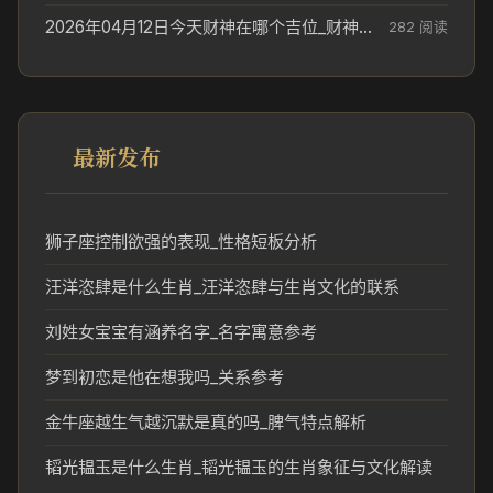
2026年04月12日今天财神在哪个吉位_财神方位参考
282 阅读
最新发布
狮子座控制欲强的表现_性格短板分析
汪洋恣肆是什么生肖_汪洋恣肆与生肖文化的联系
刘姓女宝宝有涵养名字_名字寓意参考
梦到初恋是他在想我吗_关系参考
金牛座越生气越沉默是真的吗_脾气特点解析
韬光韫玉是什么生肖_韬光韫玉的生肖象征与文化解读