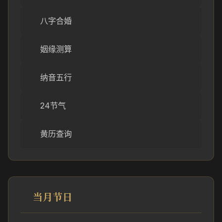
八字合婚
姻缘测算
纳音五行
24节气
黄历查询
当月节日