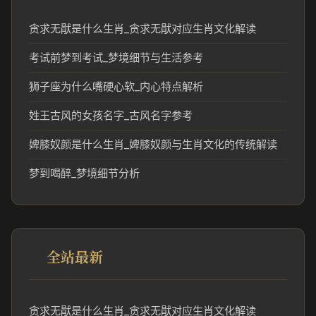
贪求无猒是什么生肖_贪求无猒对应生肖文化解读
考试前梦到考试_梦境细节与生活参考
狮子座为什么嘴硬心软_内心特点解析
姓王古风的女孩名字_古风名字参考
婢膝奴颜是什么生肖_婢膝奴颜与生肖文化的传统解读
梦到喝醉_梦境细节分析
全站最新
贪求无猒是什么生肖_贪求无猒对应生肖文化解读