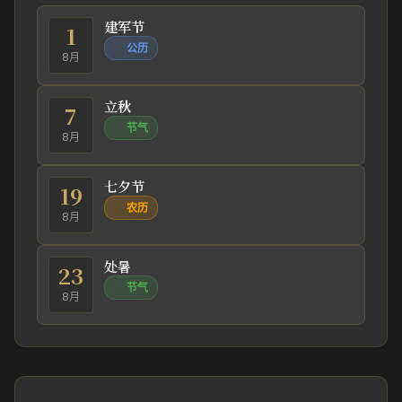
建军节
1
公历
8月
立秋
7
节气
8月
七夕节
19
农历
8月
处暑
23
节气
8月