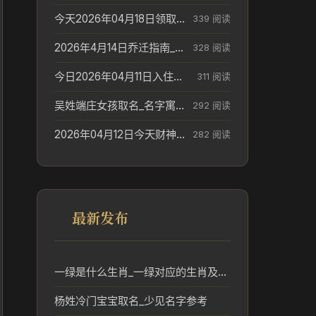
今天2026年04月18日领取结婚证老黄历不适合吗_领证日期参考
339 阅读
2026年4月14日乔迁指南_搬家择日参考
328 阅读
今日2026年04月11日入住新居老黄历不适宜吗_搬家择日参考
311 阅读
吴姓端庄女孩取名_名字寓意参考
292 阅读
2026年04月12日今天财神在哪个吉位_财神方位参考
282 阅读
最新发布
一绿是什么生肖_一绿对应的生肖及其文化含义分析
杨姓冷门宝宝取名_少见名字参考