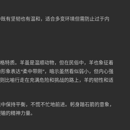
中既有坚韧也有温和，适合多变环境但需防止过于内
性格特质。羊虽是温顺动物，但在民俗中，羊也象征着
形象表达“柔中带刚”，暗示虽然看似弱小，但内心强
”则比喻行走在充满危险和挑战的路上，羊的韧性和适
境中保持平衡，不慌不忙地前进。躬身踏石箭的意象，
服输的精神力量。