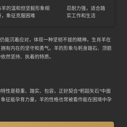
与羊的温和但坚毅形象相
忍耐力强，适合踏
符，象征克服困难
实工作和生活
境仍能沉着应对，体现一种坚韧不拔的精神。生肖羊在
，拥有内在的坚守和勇气。羊的形象与躬身踏石、顶箭
中依然坚持、执着的特质。
特性是稳重、踏实、包容，正好契合“躬蹈矢石”中面
，象征能孕育力量，羊的性格也常被看作能在困境中孕