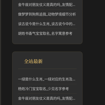
金牛座对朋友仗义是真的吗_友情配对解读
做梦梦到狗熊追我_动物梦境细节分析
谈古说今是什么生肖_谈古说今中的生肖文化解读
胡姓书香气宝宝取名_名字寓意参考
全站最新
一绿是什么生肖_一绿对应的生肖及其文化含义分析
杨姓冷门宝宝取名_少见名字参考
金牛座对朋友仗义是真的吗_友情配对解读