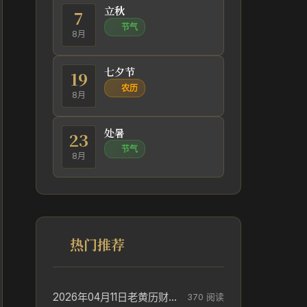
立秋
7
节气
8月
七夕节
19
农历
8月
处暑
23
节气
8月
热门推荐
2026年04月11日老黄历财神方位_财神方位与供奉讲究
370 阅读