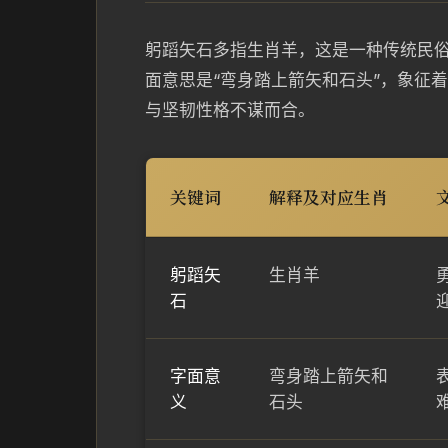
躬蹈矢石多指生肖羊，这是一种传统民
面意思是“弯身踏上箭矢和石头”，象征
与坚韧性格不谋而合。
关键词
解释及对应生肖
躬蹈矢
生肖羊
石
字面意
弯身踏上箭矢和
义
石头