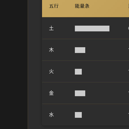
五行
能量条
土
██████████
木
███
火
██
金
███
水
██