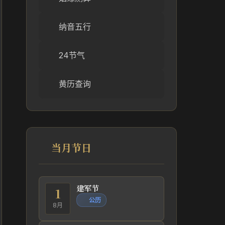
纳音五行
24节气
黄历查询
当月节日
建军节
1
公历
8月