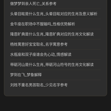
做梦梦到亲人死亡_关系参考
头晕目眩是什么生肖_头晕目眩对应的生肖及意义解析
金牛座在职场中不服输吗_性格优势解析
隆恩旷典是什么生肖_隆恩旷典对应的生肖文化解读
杨姓寓意好宝宝取名_名字寓意参考
水瓶座和双子座谁会先心动_情感解读
带砺河山是什么生肖_带砺河山符号的生肖文化解读
梦到在飞_梦象解释
刘姓不重名男孩取名_少见名字参考