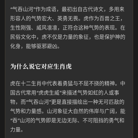
“气吞山河”作为成语，最初出自古代诗文，多用来
形容人的气势宏大、英勇无畏。虎作为百兽之王，
生性刚强、威风凛凛，正符合这种气势的表现。在
民俗文化中，虎不仅是力量的象征，也是保护神的
化身，能够驱邪避凶。
为什么说它对应生肖虎
虎在十二生肖中代表着勇猛与不屈不挠的精神。中
国古代常用“虎虎生威”来描述气势如虹的人或事
物，而“气吞山河”更是直接描绘出一种无可匹敌的
气势和力量感。山河象征大自然的伟岸与广阔，能
“吞”山河的气势即是无边无际、不可阻挡的勇气和
力量。