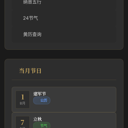
纳音五行
24节气
黄历查询
当月节日
建军节
1
公历
8月
立秋
7
节气