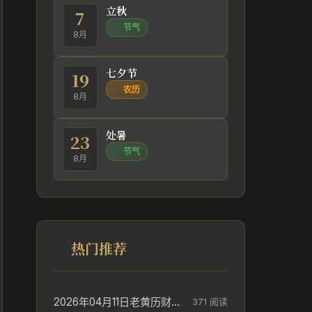
立秋
7
节气
8月
七夕节
19
农历
8月
处暑
23
节气
8月
热门推荐
2026年04月11日老黄历财神方位_财神方位与供奉讲究
371 阅读