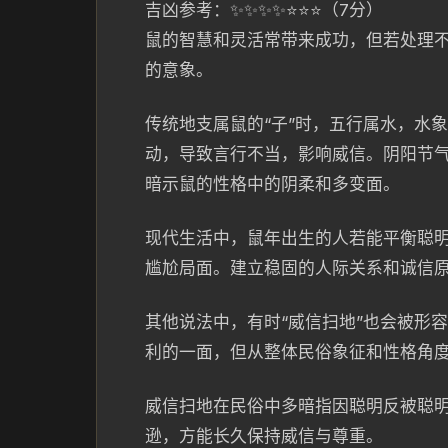
吉凶参考：✨✨✨✨⭐⭐⭐（7分）
鼠的智慧和灵活常带来成功，但若处理不
的意象。
传统地支属鼠的“子”时，五行属水，水
动，导致言行不当，影响威信。阴阳节
暗示鼠的性格中的阴柔和多变面。
现代生活中，鼠年出生的人若能平衡聪明
尴尬局面。建立稳固的人际关系和诚信
其他说法中，有时“威信扫地”也会被形
利的一面，但从整体民俗象征和性格角度
威信扫地在民俗中多暗指因聪明反被聪
逊，方能长久保持威信与尊重。