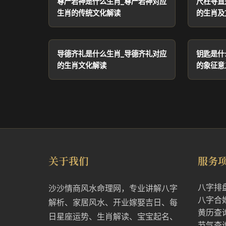
尊严若神是什么生肖_尊严若神对应
尺枉寻直
生肖的传统文化解读
的生肖及
导德齐礼是什么生肖_导德齐礼对应
钥匙是什
的生肖文化解读
的象征意
关于我们
服务
八字排
沙沙情商风水命理网，专业讲解八字
八字合
解析、家居风水、开业嫁娶吉日、每
黄历查
日星座运势、生肖解读、宝宝起名、
节气查