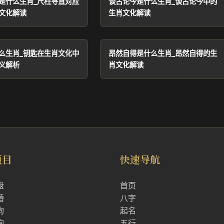
是什么生肖_尺枉寻直对应
谈古论今是什么生肖_谈古论今中的
文化解读
生肖文化解读
么生肖_钥匙在生肖文化中
昂然自得是什么生肖_昂然自得的生
义解析
肖文化解读
项目
快速导航
盘
首页
婚
八字
询
起名
询
五行