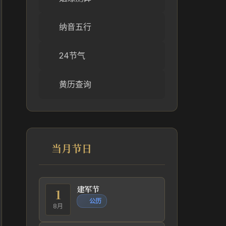
纳音五行
24节气
黄历查询
当月节日
建军节
1
公历
8月