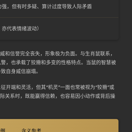
力强，但有时多疑、算计过度导致人际矛盾
，亦代表情绪波动）
权威和信誉完全丧失，形象极为负面。与生肖鼠联系，
机警，也承载了狡猾和多变的性格特点。当鼠的智慧被
导致自身威信崩塌。
征开端和灵活，但其“机灵”一面也常被视为“狡猾”或
人际关系时，既能赢得信赖，也容易因小动作或背后操
比例
含义参考