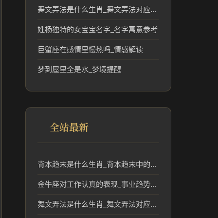
舞文弄法是什么生肖_舞文弄法对应的生肖文化解读
姓杨独特的女宝宝名字_名字寓意参考
巨蟹座在感情里慢热吗_情感解读
梦到屋里全是水_梦境提醒
全站最新
背本趋末是什么生肖_背本趋末中的生肖象征及文化解读
金牛座对工作认真的表现_事业趋势分析
舞文弄法是什么生肖_舞文弄法对应的生肖文化解读