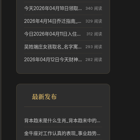
今天2026年04月18日领取结婚证老黄历不适合吗_领证日期参考
340 阅读
2026年4月14日乔迁指南_搬家择日参考
329 阅读
今日2026年04月11日入住新居老黄历不适宜吗_搬家择日参考
312 阅读
吴姓端庄女孩取名_名字寓意参考
293 阅读
2026年04月12日今天财神在哪个吉位_财神方位参考
282 阅读
最新发布
背本趋末是什么生肖_背本趋末中的生肖象征及文化解读
金牛座对工作认真的表现_事业趋势分析