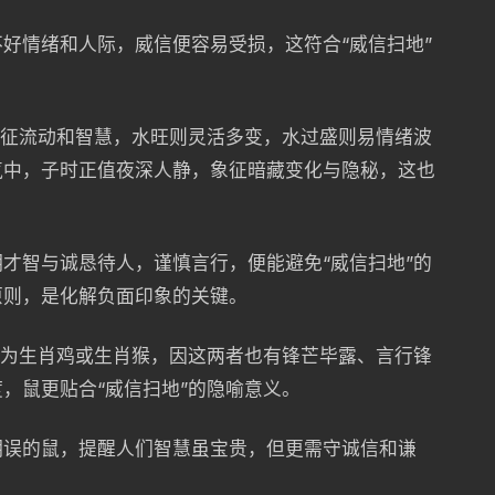
好情绪和人际，威信便容易受损，这符合“威信扫地”
象征流动和智慧，水旺则灵活多变，水过盛则易情绪波
气中，子时正值夜深人静，象征暗藏变化与隐秘，这也
才智与诚恳待人，谨慎言行，便能避免“威信扫地”的
原则，是化解负面印象的关键。
容为生肖鸡或生肖猴，因这两者也有锋芒毕露、言行锋
，鼠更贴合“威信扫地”的隐喻意义。
明误的鼠，提醒人们智慧虽宝贵，但更需守诚信和谦