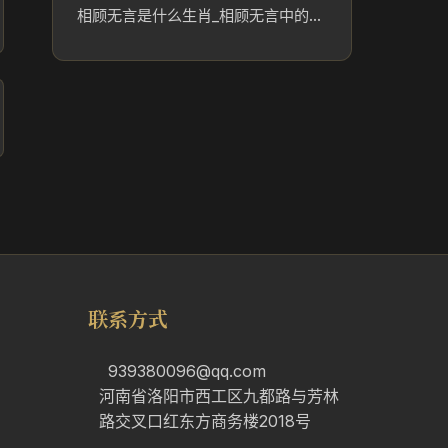
相顾无言是什么生肖_相顾无言中的生肖象征与文化解读
联系方式
939380096@qq.com
河南省洛阳市西工区九都路与芳林
路交叉口红东方商务楼2018号