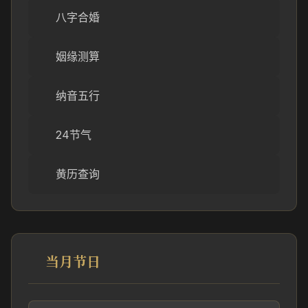
八字合婚
姻缘测算
纳音五行
24节气
黄历查询
当月节日