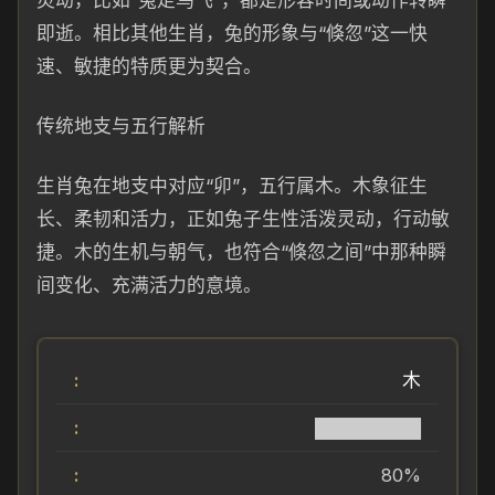
灵动，比如“兔走乌飞”，都是形容时间或动作转瞬
即逝。相比其他生肖，兔的形象与“倏忽”这一快
速、敏捷的特质更为契合。
传统地支与五行解析
生肖兔在地支中对应“卯”，五行属木。木象征生
长、柔韧和活力，正如兔子生性活泼灵动，行动敏
捷。木的生机与朝气，也符合“倏忽之间”中那种瞬
间变化、充满活力的意境。
木
████████
80%