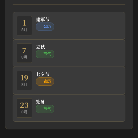
建军节
1
公历
8月
立秋
7
节气
8月
七夕节
19
农历
8月
处暑
23
节气
8月