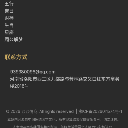
五行
吉日
财神
生肖
星座
周公解梦
联系方式
939380096@qq.com
河南省洛阳市西工区九都路与芳林路交叉口红东方商务
楼2018号
© 2026 沙沙情商. All rights reserved. |
豫ICP备2026011574号-1
本站内容源自中国传统国学文化，所有测算结果仅供娱乐参考，切勿迷信。
人生命运由多种因素共同影响，美好生活需要个人努力与积极进取。