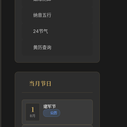
纳音五行
24节气
黄历查询
当月节日
建军节
1
公历
8月