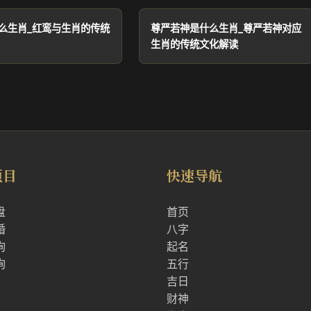
么生肖_红鸾与生肖的传统
尊严若神是什么生肖_尊严若神对应
生肖的传统文化解读
项目
快速导航
盘
首页
婚
八字
询
起名
询
五行
吉日
财神