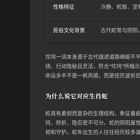
性格特征
冷静、机智、坚
民俗文化背景
古代蛇常与阴阳
坎坷一词本身源于古代描述道路崎岖不
绕、行动隐秘且灵活，符合“坎坷”所暗
命运多半不是一帆风顺，而是经历波折
为什么说它对应生肖蛇
蛇具有柔韧而复杂的生理结构，象征着
坷、转折、隐忍密不可分。蛇的阴阳属
韧和守护。蛇年出生的人往往经历较多