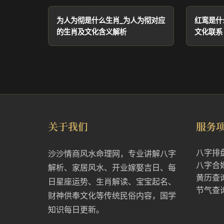
为人为彻是什么生肖_为人为彻对应
红鸾是什
的生肖及文化含义解析
文化联系
关于我们
服务
八字排
沙沙情商风水命理网，专业讲解八字
八字合
解析、家居风水、开业嫁娶吉日、每
黄历查
日星座运势、生肖解读、宝宝起名、
节气查
财神供奉文化等传统民俗内容，国学
知识每日更新。