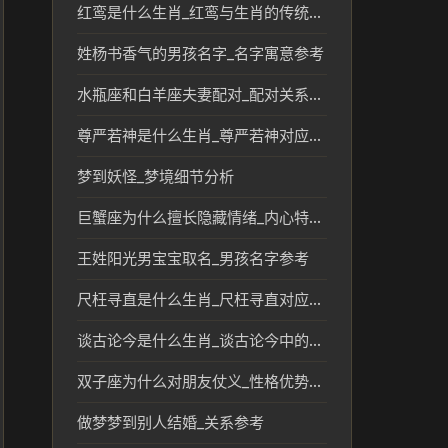
红鸾是什么生肖_红鸾与生肖的传统文化联系
姓杨书香气的男孩名字_名字寓意参考
水瓶座和白羊座夫妻配对_配对关系解读
尊严若神是什么生肖_尊严若神对应生肖的传统文化解读
梦到妖怪_梦境细节分析
巨蟹座为什么擅长隐藏情绪_内心特点解析
王姓阳光男宝宝取名_男孩名字参考
尺枉寻直是什么生肖_尺枉寻直对应的生肖及文化解读
谈古论今是什么生肖_谈古论今中的生肖文化解读
双子座为什么对朋友仗义_性格优势解析
做梦梦到别人结婚_关系参考