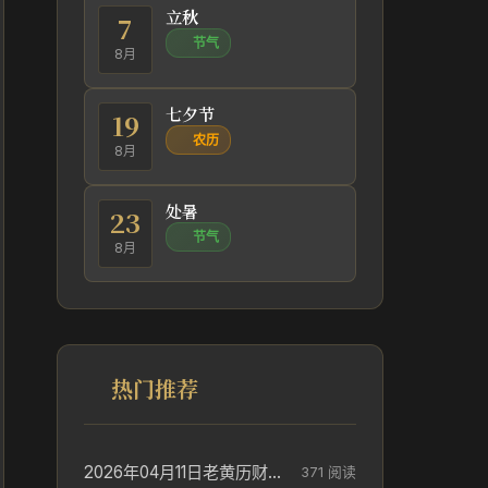
立秋
7
节气
8月
七夕节
19
农历
8月
处暑
23
节气
8月
热门推荐
2026年04月11日老黄历财神方位_财神方位与供奉讲究
371 阅读