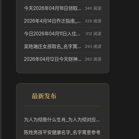
今天2026年04月18日领取结婚证老黄历不适合吗_领证日期参考
340 阅读
2026年4月14日乔迁指南_搬家择日参考
329 阅读
今日2026年04月11日入住新居老黄历不适宜吗_搬家择日参考
312 阅读
吴姓端庄女孩取名_名字寓意参考
293 阅读
2026年04月12日今天财神在哪个吉位_财神方位参考
282 阅读
最新发布
为人为彻是什么生肖_为人为彻对应的生肖及文化含义解析
陈姓男孩平安健康名字_名字寓意参考