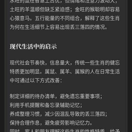
水旺的鼠在智慧上占优，但情绪和注意力波动大；
土旺的羊温顺但缺乏紧迫感；金旺的猴聪明却容易
心猿意马。五行能量的不同组合，解释了这些生肖
为何在生活细节上容易出现丢三落四的情况。
现代生活中的启示
现代社会节奏快，信息量大，传统一些生肖的健忘
特质更加明显。属鼠、属羊、属猴的人在日常生活
中可通过以下方式改善：
制定详细的待办清单，避免遗忘重要事项；
利用手机提醒和备忘录辅助记忆；
养成整理习惯，减少因混乱导致的丢三落四；
保持合理作息，避免疲劳影响记忆力。
同时，家人和朋友理解这些生肖的性格特质，给予