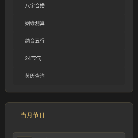
八字合婚
姻缘测算
纳音五行
24节气
黄历查询
当月节日